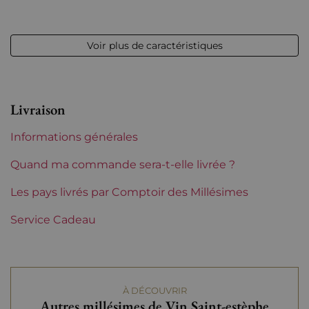
Niveau
entre 2 et 4 cm
Voir plus de caractéristiques
Etiquette
Abîmée
Région
Bordeaux
Livraison
Maturité
Vins à maturité
Informations générales
Tranche de prix
De 80 à 150 €
Quand ma commande sera-t-elle livrée ?
Les pays livrés par Comptoir des Millésimes
Service Cadeau
À DÉCOUVRIR
Autres millésimes de Vin Saint-estèphe