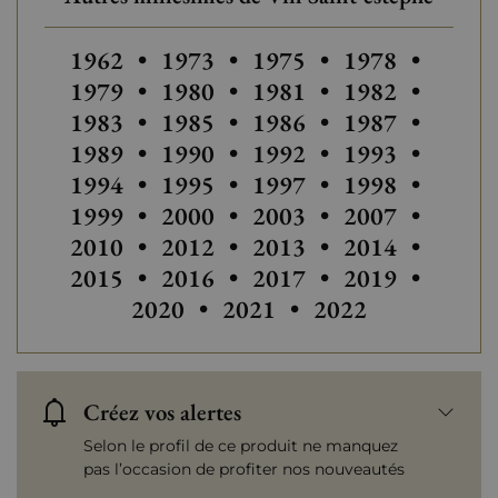
Autres millésimes de Vin Saint-estèphe
Autres millésimes de Vi
Autres millésim
Autres
1962
•
1973
•
1975
•
1978
•
Autres millésimes de Vin Saint-e
Autres millésimes de Vi
Autres
1979
•
1980
•
1981
•
1982
•
Autres millésimes de Vin Saint-e
Autres
1983
•
1985
•
1986
•
1987
•
Autres millésimes de Vi
Autres
1989
•
1990
•
1992
•
1993
•
Autres millésimes de Vin Saint-e
Autres millésimes de Vi
Autres millésim
Autres
1994
•
1995
•
1997
•
1998
•
Autres millésimes de Vin Saint-e
Autres millésimes de Vi
Autres millésim
Autres
1999
•
2000
•
2003
•
2007
•
Autres millésimes de Vin Saint-e
Autres millésimes de Vi
Autres
2010
•
2012
•
2013
•
2014
•
Autres
2015
•
2016
•
2017
•
2019
•
Autres millésimes
2020
•
2021
•
2022
Créez vos alertes
Selon le profil de ce produit ne manquez
pas l’occasion de profiter nos nouveautés