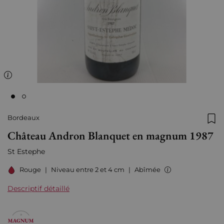
Bordeaux
Ajo
Château Andron Blanquet en magnum 1987
St Estephe
Rouge
|
Niveau entre 2 et 4 cm
|
Abîmée
Descriptif détaillé