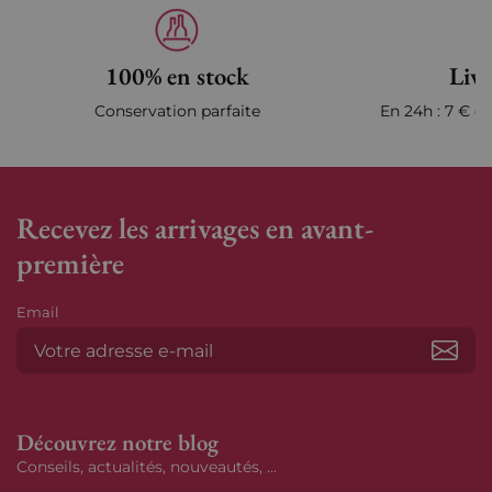
100% en stock
Livr
Conservation parfaite
En 24h : 7 € en
Recevez les arrivages en avant-
première
Email
S’ab
Découvrez notre blog
Conseils, actualités, nouveautés, ...