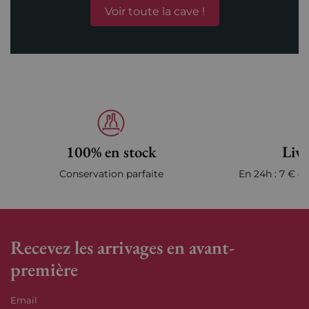
Voir toute la cave !
100% en stock
Livr
Conservation parfaite
En 24h : 7 € en
Recevez les arrivages en avant-
première
Email