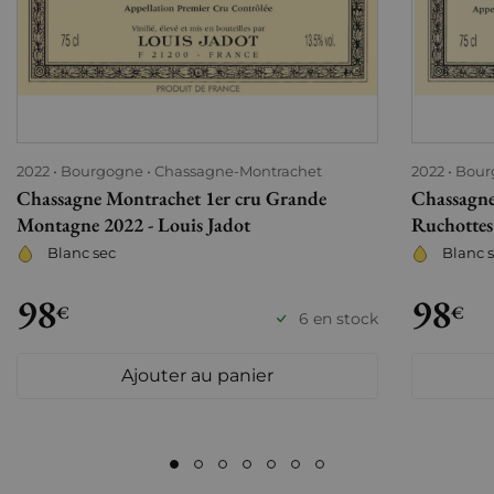
2022
Bourgogne
Chassagne-Montrachet
2022
Bour
Chassagne Montrachet 1er cru Grande
Chassagne
Montagne 2022 - Louis Jadot
Ruchottes
Blanc sec
Blanc 
98
98
€
€
6 en stock
Ajouter au panier