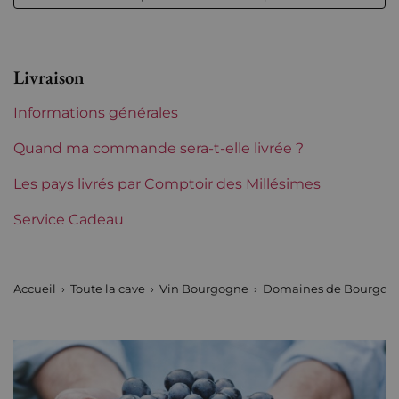
Niveau
Parfait
Etiquette
Parfaite
Livraison
Région
Bourgogne
Informations générales
Maturité
À garder
Quand ma commande sera-t-elle livrée ?
Classification Bourgogne
Les pays livrés par Comptoir des Millésimes
Grands Crus
Service Cadeau
Domaines de Bourgogne
Billaud Simon
Tranche de prix
De 80 à 150 €
Accueil
Toute la cave
Vin Bourgogne
Domaines de Bourgog