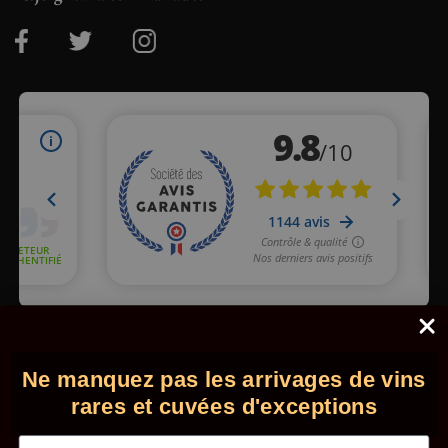
Marchand approuvé par la Société des Avis Garantis,
cliquez ici
pour vérifier
.
Ne manquez pas les arrivages de vins
© 2026 - Comptoir des Millésimes. Tous droits réservés.
•
Mentions légales
•
CGV
rares et cuvées d'exceptions
Email