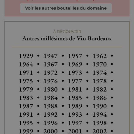
Voir les autres bouteilles du domaine
À DÉCOUVRIR
Autres millésimes de Vin Bordeaux
Autres millésimes de Vin Bordeaux
Autres millésimes de Vin Bordea
Autres millésimes de Vi
1929
•
1947
•
1957
•
1962
•
1964
•
1967
•
1969
•
1970
•
1971
•
1972
•
1973
•
1974
•
1975
•
1976
•
1977
•
1978
•
1979
•
1980
•
1981
•
1982
•
1983
•
1984
•
1985
•
1986
•
1987
•
1988
•
1989
•
1990
•
1991
•
1992
•
1993
•
1994
•
1995
•
1996
•
1997
•
1998
•
1999
•
2000
•
2001
•
2002
•