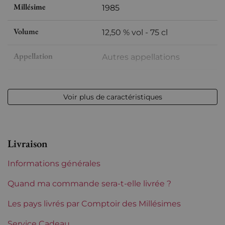
Millésime
1985
Volume
12,50 % vol - 75 cl
Appellation
Autres appellations
Niveau
Très légerement bas
Voir plus de caractéristiques
Etiquette
Légèrement tachée
Région
Bordeaux
Livraison
Tranche de prix
De 50 à 80 €
Informations générales
Quand ma commande sera-t-elle livrée ?
Les pays livrés par Comptoir des Millésimes
Service Cadeau