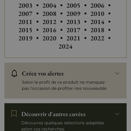
2003
•
2004
•
2005
•
2006
•
2007
•
2008
•
2009
•
2010
•
2011
•
2012
•
2013
•
2014
•
2015
•
2016
•
2017
•
2018
•
Autres
2019
•
2020
•
2021
•
2022
•
2024
Créez vos alertes
Selon le profil de ce produit ne manquez
pas l’occasion de profiter nos nouveautés
Découvrir d'autres cuvées
Découvrez quelques sélections adaptées
selon vos recherches.