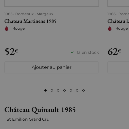
1985
Bordeaux
Margaux
1985
Bord
Chateau Martinens 1985
Château l
Rouge
Rouge
52
62
€
€
13 en stock
Ajouter au panier
Château Quinault 1985
St Emilion Grand Cru