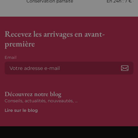
Conservation parfaite
En 24h : 7 € en
Recevez les arrivages en avant-
première
Email
S’ab
Découvrez notre blog
Conseils, actualités, nouveautés, ...
Lire sur le blog