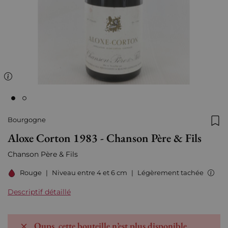
Bourgogne
Ajo
Aloxe Corton 1983 - Chanson Père & Fils
Chanson Père & Fils
Rouge
|
Niveau entre 4 et 6 cm
|
Légèrement tachée
Descriptif détaillé
Oups, cette bouteille n’est plus disponible