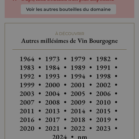
Voir les autres bouteilles du domaine
À DÉCOUVRIR
Autres millésimes de Vin Bourgogne
Autres millésimes de Vin Bourgogne
Autres millésimes de Vin Bourgo
Autres millésimes de V
Autres millési
1964
•
1973
•
1979
•
1982
•
Autres millésimes de Vin Bourgo
Autres millési
Autres
1983
•
1984
•
1989
•
1991
•
Autres millésimes de V
Autres millési
1992
•
1993
•
1994
•
1998
•
Autres millésimes de Vin Bourgo
Autres millésimes de V
Autres
1999
•
2000
•
2001
•
2002
•
Autres millési
2003
•
2004
•
2005
•
2006
•
Autres millésimes de Vin Bourgo
2007
•
2008
•
2009
•
2010
•
2011
•
2013
•
2014
•
2015
•
2016
•
2017
•
2018
•
2019
•
2020
•
2021
•
2022
•
2023
•
2024
•
nm