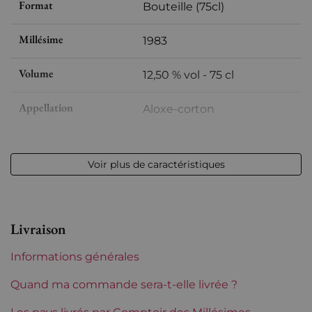
Format
Bouteille (75cl)
Millésime
1983
Volume
12,50 % vol - 75 cl
Appellation
Aloxe-corton
Niveau
entre 4 et 6 cm
Voir plus de caractéristiques
Etiquette
Légèrement tachée
Région
Bourgogne
Livraison
Informations générales
Quand ma commande sera-t-elle livrée ?