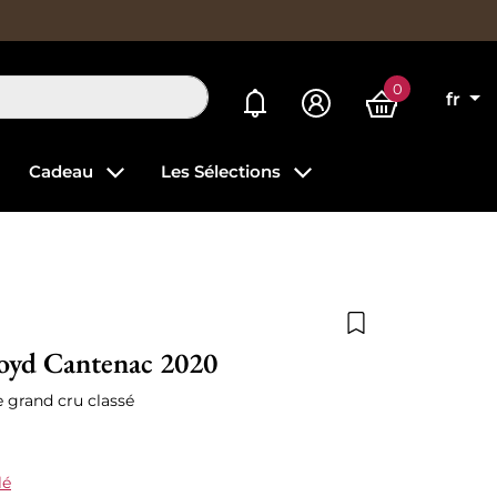
0
Mes alertes
fr
Cadeau
Les Sélections
Ajouter à la list
oyd Cantenac 2020
 grand cru classé
lé