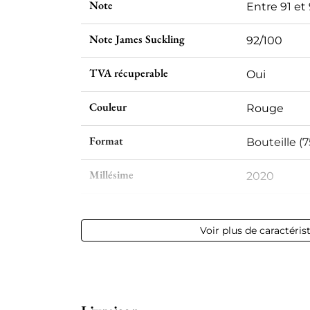
Note
Entre 91 et
Note James Suckling
92/100
TVA récuperable
Oui
Couleur
Rouge
Format
Bouteille (7
Millésime
2020
Volume
12,50 % vol -
Voir plus de caractéris
Appellation
Margaux
Niveau
Parfait