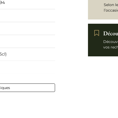
 94
Selon l
l’occas
Découv
Découvr
vos rec
5cl)
 75 cl
tiques