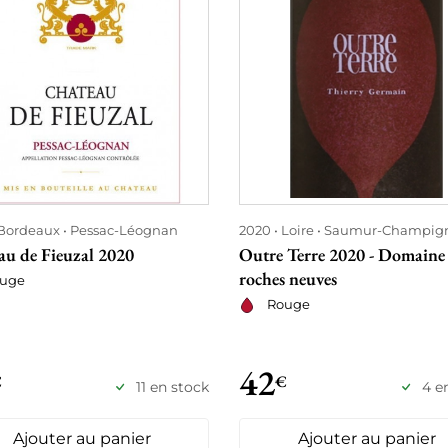
Bordeaux
Pessac-Léognan
2020
Loire
Saumur-Champig
au de Fieuzal 2020
Outre Terre 2020 - Domaine
roches neuves
uge
Rouge
42
€
€
11 en stock
4 e
Ajouter au panier
Ajouter au panier