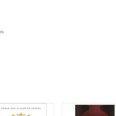
ds Crus Classés
es
enac
 €