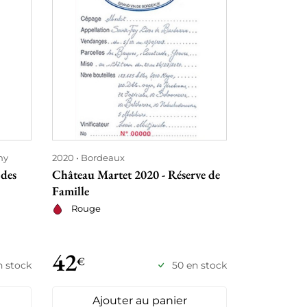
ny
2020
Bordeaux
2020
Beaujo
 des
Château Martet 2020 - Réserve de
Fleurie Viei
Famille
Champagne 
Grand Cou
Rouge
Rouge
42
44
€
€
n stock
50 en stock
Ajouter au panier
Ajo