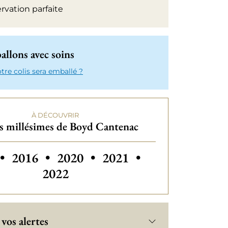
rvation parfaite
llons avec soins
e colis sera emballé ?
À DÉCOUVRIR
s millésimes de Boyd Cantenac
 millésimes de Boyd Cantenac
Autres millésimes de Boyd Cantenac
Autres millésimes de Boyd Cant
Autres millésimes de B
Autres millési
•
2016
•
2020
•
2021
•
2022
vos alertes