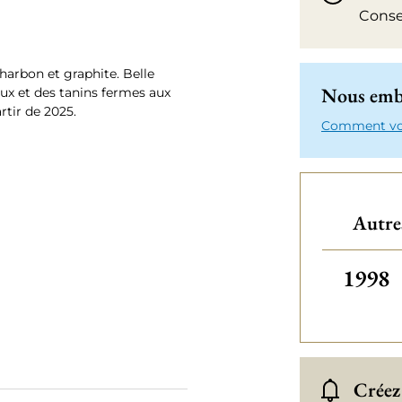
Conse
charbon et graphite. Belle
Nous emba
eux et des tanins fermes aux
rtir de 2025.
Comment votr
Autre
Autres
1998
Créez 