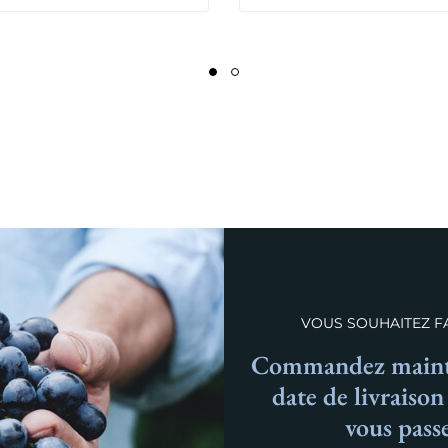
VOUS SOUHAITEZ FA
Commandez mainte
date de livraiso
vous pass