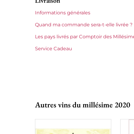
Livraison
Etiquette
Parfaite
Informations générales
Région
Bordeaux
Quand ma commande sera-t-elle livrée ?
Classement de 1855
3èmes Gran
Les pays livrés par Comptoir des Millésim
Châteaux de Bordeaux
Boyd Cant
Service Cadeau
Tranche de prix
De 30 à 50
Autres vins du millésime 2020