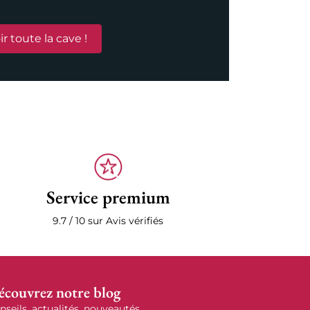
ir toute la cave !
Service premium
9.7 / 10 sur Avis vérifiés
écouvrez notre blog
nseils, actualités, nouveautés, ...