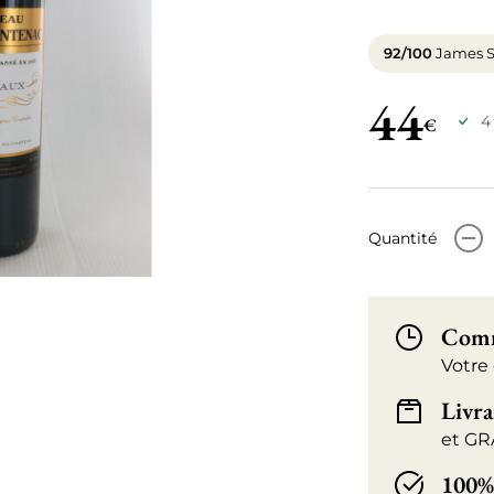
92/100
James S
44
4
€
-
Quantité
Comm
Votre
Livra
et GR
100%