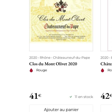
2020
Rhône
Châteauneuf-du-Pape
2020
Clos du Mont Olivet 2020
Châte
Rouge
Ro
41
42
€
11 en stock
Ajouter au panier