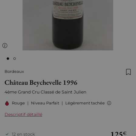
Bordeaux
Ajo
Château Beychevelle 1996
4ème Grand Cru Classé de Saint Julien
Rouge
|
Niveau Parfait
|
Légèrement tachée
Descriptif détaillé
125
€
12 en stock