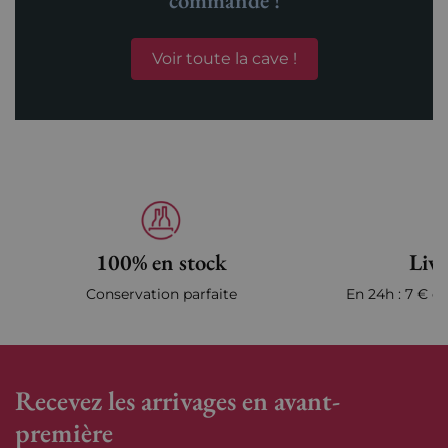
commande !
Voir toute la cave !
100% en stock
Livr
Conservation parfaite
En 24h : 7 € en
Recevez les arrivages en avant-
première