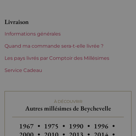
Région
Bordeaux
Livraison
Classement de 1855
4èmes Grands Crus
Informations générales
Classés
Quand ma commande sera-t-elle livrée ?
Châteaux de
Beychevelle
Bordeaux
Les pays livrés par Comptoir des Millésimes
Tranche de prix
Service Cadeau
De 80 à 150 €
À DÉCOUVRIR
Autres millésimes de Beychevelle
Autres millésimes de Beychevelle
Autres millésimes de Beychevelle
Autres millésimes de Be
Autres millésim
Autres
1967
•
1975
•
1990
•
1996
•
Autres millésimes de Beychevelle
Autres millésimes de Be
Autres millésim
Autres
2000
•
2010
•
2013
•
2014
•