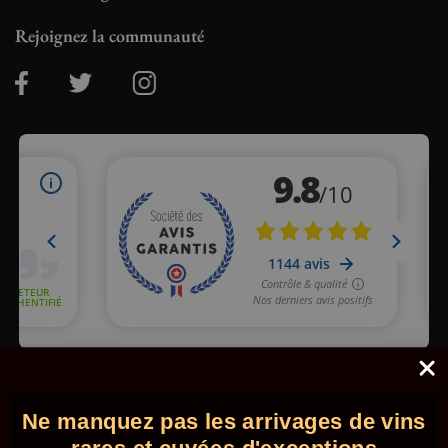
Rejoignez la communauté
Marchand approuvé par la Société des Avis Garantis,
cliquez ici
pour vérifier
.
Ne manquez pas les arrivages de vins
© 2026 - Comptoir des Millésimes. Tous droits réservés.
•
Mentions légales
•
CGV