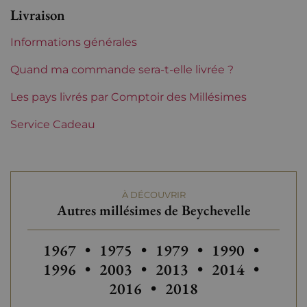
Livraison
Niveau
Parfait
Informations générales
Etiquette
Parfaite
Quand ma commande sera-t-elle livrée ?
Région
Les pays livrés par Comptoir des Millésimes
Bordeaux
Service Cadeau
Classement de 1855
4èmes Grands Crus
Classés
Maturité
À garder
À DÉCOUVRIR
Autres millésimes de Beychevelle
Châteaux de
Beychevelle
Bordeaux
Autres millésimes de Beychevelle
Autres millésimes de Beychevelle
Autres millésimes de Be
Autres millésim
Autres
1967
•
1975
•
1979
•
1990
•
Autres millésimes de Beychevelle
Autres millésimes de Be
Autres millésim
Autres
1996
•
2003
•
2013
•
2014
•
Autres millésimes de B
2016
•
2018