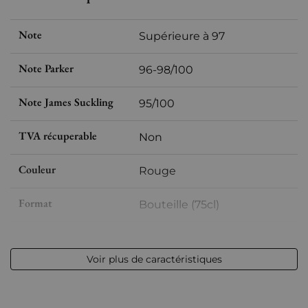
Note
Supérieure à 97
Note Parker
96-98/100
Note James Suckling
95/100
TVA récuperable
Non
Couleur
Rouge
Format
Bouteille (75cl)
Millésime
2016
Voir plus de caractéristiques
Volume
12,50 % vol - 75 cl
Appellation
Saint-julien