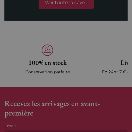
Voir toute la cave !
100% en stock
Livr
Conservation parfaite
En 24h : 7 € en
Recevez les arrivages en avant-
première
Email