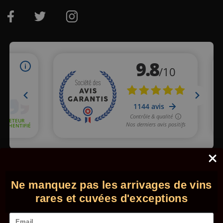
Marchand approuvé par la Société des Avis Garantis,
cliquez ici
pour vérifier
.
Ne manquez pas les arrivages de vins
© 2026 - Comptoir des Millésimes. Tous droits réservés.
•
Mentions légales
•
CGV
rares et cuvées d'exceptions
Email