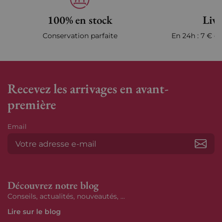
100% en stock
Livr
Conservation parfaite
En 24h : 7 € en
Recevez les arrivages en avant-
première
Email
S’ab
Découvrez notre blog
Conseils, actualités, nouveautés, ...
Lire sur le blog