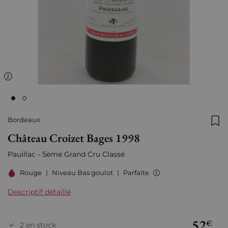
Bordeaux
Ajo
Château Croizet Bages 1998
Pauillac - 5ème Grand Cru Classé
Rouge
|
Niveau Bas goulot
|
Parfaite
Descriptif détaillé
52
€
2 en stock