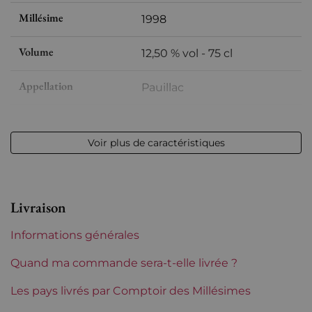
Millésime
1998
Volume
12,50 % vol - 75 cl
Appellation
Pauillac
Niveau
Bas goulot
Voir plus de caractéristiques
Etiquette
Parfaite
Région
Bordeaux
Livraison
Classement de 1855
5èmes Grands Crus Classés
Informations générales
Maturité
À garder
Quand ma commande sera-t-elle livrée ?
Châteaux de Bordeaux
Les pays livrés par Comptoir des Millésimes
Croizet Bages