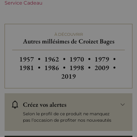
Service Cadeau
Tranche de prix
De 50 à 80 €
À DÉCOUVRIR
Autres millésimes de Croizet Bages
Autres millésimes de Croizet Bages
Autres millésimes de Croizet Bag
Autres millésimes de Cr
Autres millésim
Autres
1957
•
1962
•
1970
•
1979
•
Autres millésimes de Croizet Bag
Autres millésimes de Cr
Autres millésim
Autres
1981
•
1986
•
1998
•
2009
•
2019
Créez vos alertes
Selon le profil de ce produit ne manquez
pas l’occasion de profiter nos nouveautés