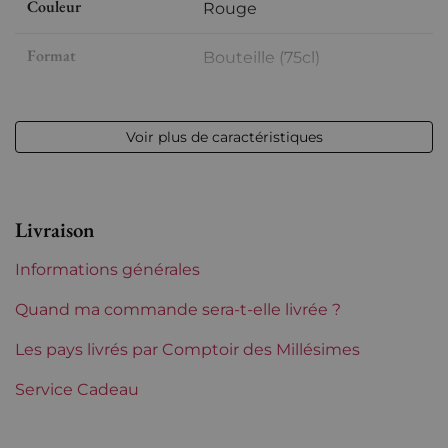
Couleur
Rouge
Format
Bouteille (75cl)
Millésime
2010
Voir plus de caractéristiques
Volume
12,50 % vol - 75 cl
Appellation
Saint-julien
Livraison
Niveau
Parfait
Informations générales
Etiquette
Légèrement abîmée
Quand ma commande sera-t-elle livrée ?
Région
Les pays livrés par Comptoir des Millésimes
Bordeaux
Service Cadeau
Classement de 1855
2èmes Grands Crus Classés
Châteaux de Bordeaux