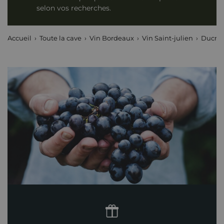
selon vos recherches.
Accueil
Toute la cave
Vin Bordeaux
Vin Saint-julien
Ducru-