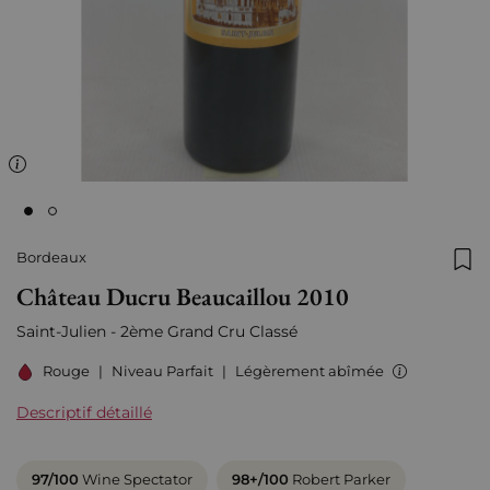
Bordeaux
Ajo
Château Ducru Beaucaillou 2010
Saint-Julien - 2ème Grand Cru Classé
Rouge
|
Niveau Parfait
|
Légèrement abîmée
Descriptif détaillé
97/100
Wine Spectator
98+/100
Robert Parker