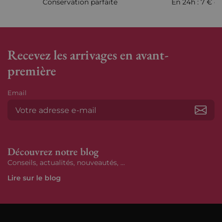
Conservation parfaite
En 24h : 7 € en
Recevez les arrivages en avant-
première
Email
S’ab
Découvrez notre blog
Conseils, actualités, nouveautés, ...
Lire sur le blog