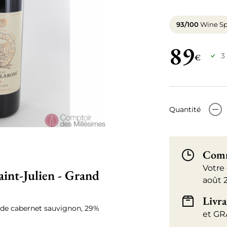
93/100
Wine Sp
89
3
€
-
Quantité
Comm
Votre
int-Julien - Grand
août 
Livra
 de cabernet sauvignon, 29%
et GR