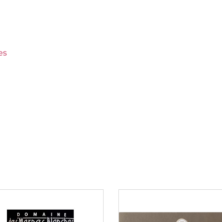
es
ds Crus Classés
ose