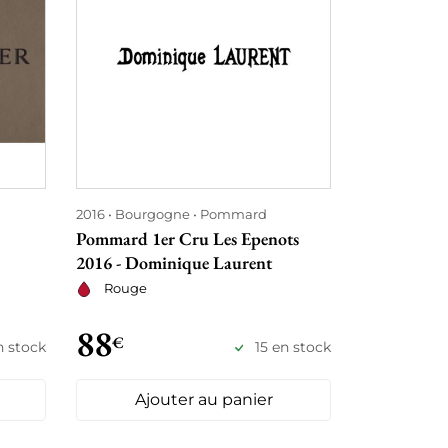
2016
Bourgogne
Pommard
2016
Bordea
Pommard 1er Cru Les Epenots
Château Be
2016 - Dominique Laurent
Rouge
Rouge
88
89
€
€
n stock
15 en stock
Ajouter au panier
Ajo