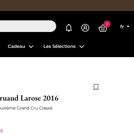
0
Mes alertes
fr
Cadeau
Les Sélections
Ajouter à la list
ruaud Larose 2016
Deuxième Grand Cru Classé
lé