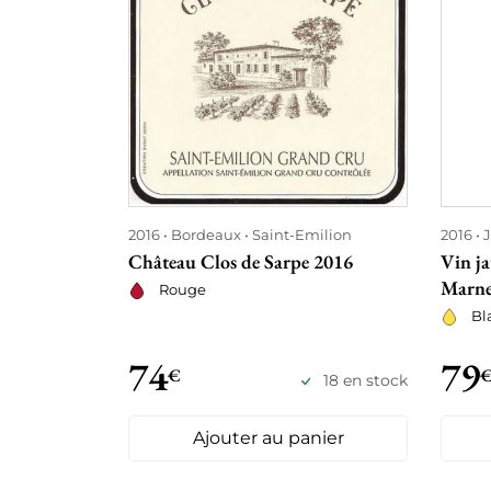
2016
Bordeaux
Saint-Emilion
2016
J
Château Clos de Sarpe 2016
Vin j
Marne
Rouge
Bl
74
79
€
18 en stock
Ajouter au panier