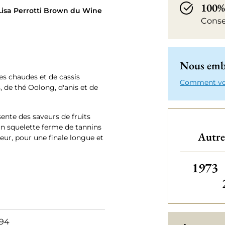
100%
Lisa Perrotti Brown du Wine
Conse
Nous emba
nes chaudes et de cassis
Comment votr
, de thé Oolong, d'anis et de
ente des saveurs de fruits
n squelette ferme de tannins
Autre
eur, pour une finale longue et
Autres
1973
 94