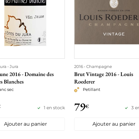
ura
Jura
2016
Champagne
aune 2016 - Domaine des
Brut Vintage 2016 - Louis
s Blanches
Roederer
anc sec
Petillant
79
€
€
1 en stock
3 e
Ajouter au panier
Ajouter au panier