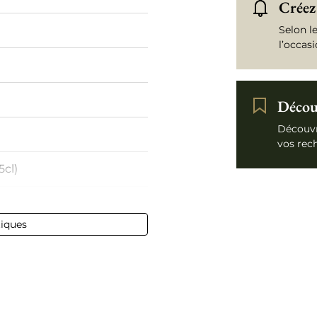
Créez 
Selon l
l’occas
Découv
Découvr
vos rec
5cl)
tiques
 75 cl