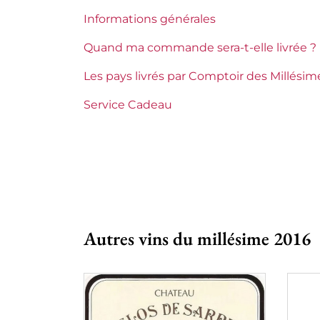
Informations générales
Etiquette
Parfaite
Quand ma commande sera-t-elle livrée ?
Région
Bordeaux
Les pays livrés par Comptoir des Millésim
Classement de 1855
2èmes Gran
Service Cadeau
Maturité
À garder
Châteaux de Bordeaux
Gruaud Lar
Autres vins du millésime 2016