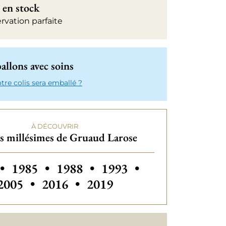
 en stock
rvation parfaite
llons avec soins
e colis sera emballé ?
À DÉCOUVRIR
s millésimes de Gruaud Larose
 millésimes de Gruaud Larose
Autres millésimes de Gruaud Larose
Autres millésimes de Gruaud La
Autres millésimes de G
Autres millési
•
1985
•
1988
•
1993
•
Autres millésimes de Gruaud Laro
Autres millésimes de Gru
2005
•
2016
•
2019