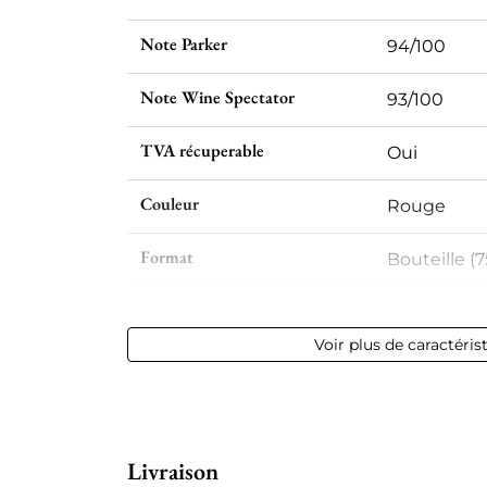
Note Parker
94/100
Note Wine Spectator
93/100
TVA récuperable
Oui
Couleur
Rouge
Format
Bouteille (7
Millésime
2016
Voir plus de caractéris
Volume
12,50 % vol -
Appellation
Saint-julien
Livraison
Niveau
Parfait