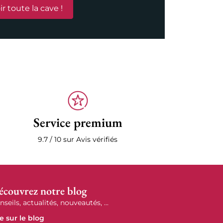
ir toute la cave !
Service premium
9.7 / 10 sur Avis vérifiés
écouvrez notre blog
nseils, actualités, nouveautés, ...
re sur le blog
r