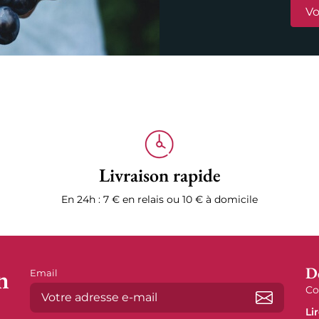
Vo
Livraison rapide
En 24h : 7 € en relais ou 10 € à domicile
n
D
Email
Co
Li
S’abonne