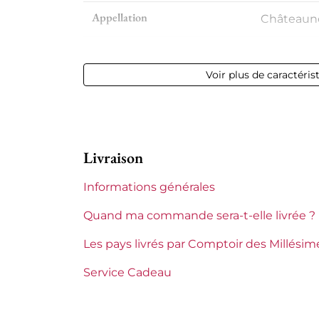
Appellation
Châteaun
Niveau
Parfait
Voir plus de caractéris
Etiquette
Parfaite
Région
Rhône
Livraison
Domaines du Rhône
Beaurena
Informations générales
Tranche de prix
De 80 à 1
Quand ma commande sera-t-elle livrée ?
Les pays livrés par Comptoir des Millésim
Service Cadeau