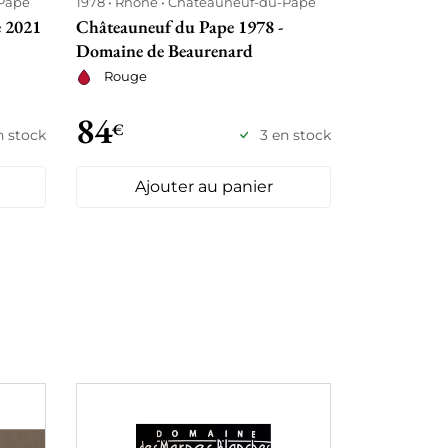
Pape
1978
Rhône
Châteauneuf-du-Pape
 2021
Châteauneuf du Pape 1978 -
Domaine de Beaurenard
Rouge
84
€
n stock
3 en stock
Ajouter au panier