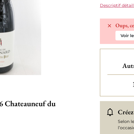
Descriptif détail
Oups, ce
Voir l
Autr
16 Chateauneuf du
Créez 
Selon l
l’occas