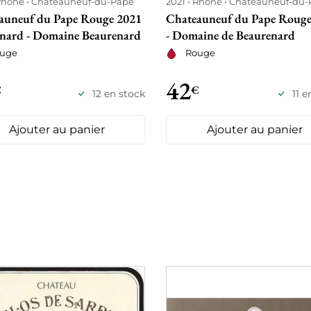
Rhône
Châteauneuf-du-Pape
2021
Rhône
Châteauneuf-du-
auneuf du Pape Rouge 2021
Chateauneuf du Pape Rouge
enard - Domaine Beaurenard
- Domaine de Beaurenard
uge
Rouge
42
€
€
12 en stock
11 e
Ajouter au panier
Ajouter au panier