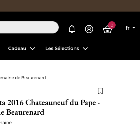
0
Mes alertes
fr
Cadeau
Les Sélections
Domaine de Beaurenard
Ajouter à la list
ta 2016 Chateauneuf du Pape -
e Beaurenard
maine