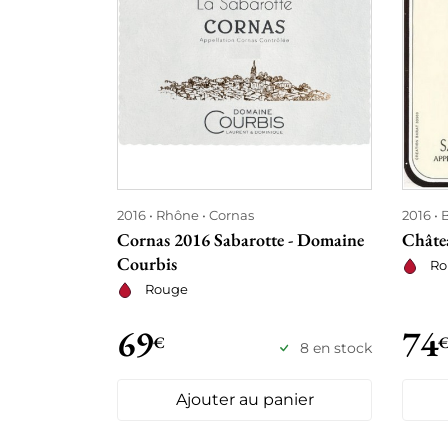
2016
Rhône
Cornas
2016
Cornas 2016 Sabarotte - Domaine
Châte
Courbis
Ro
Rouge
69
74
€
8 en stock
Ajouter au panier