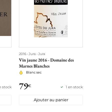
2016
Jura
Jura
2016
Bourg
Vin jaune 2016 - Domaine des
Pommard 1e
Marnes Blanches
2016 - Dom
Blanc sec
Rouge
79
88
€
€
n stock
1 en stock
Ajouter au panier
Ajo