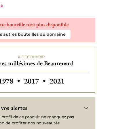
lé
tte bouteille n’est plus disponible
es autres bouteilles du domaine
À DÉCOUVRIR
es millésimes de Beaurenard
Autres millésimes de Beaurenard
Autres millésimes de Beaurenard
1978
•
2017
•
2021
vos alertes
e profil de ce produit ne manquez pas
ion de profiter nos nouveautés