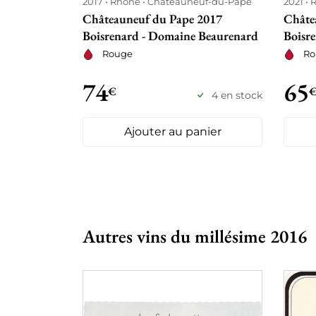
2017
Rhône
Châteauneuf-du-Pape
2021
Châteauneuf du Pape 2017
Châte
Boisrenard - Domaine Beaurenard
Boisr
Rouge
Ro
74
65
€
4 en stock
Ajouter au panier
Autres vins du millésime 2016