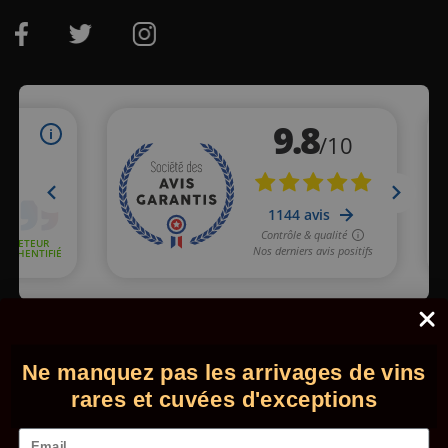
Marchand approuvé par la Société des Avis Garantis,
cliquez ici
pour vérifier
.
Ne manquez pas les arrivages de vins
© 2026 - Comptoir des Millésimes. Tous droits réservés.
•
Mentions légales
•
CGV
rares et cuvées d'exceptions
Email