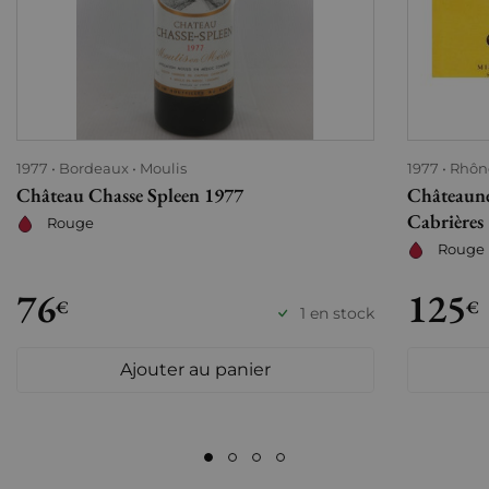
1977
Bordeaux
Moulis
1977
Rhôn
Château Chasse Spleen 1977
Châteaune
Cabrières
Rouge
Rouge
76
125
€
€
1 en stock
Ajouter au panier