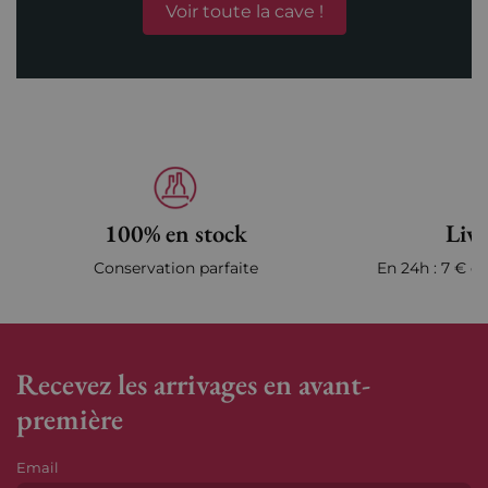
Voir toute la cave !
100% en stock
Livr
Conservation parfaite
En 24h : 7 € en
Recevez les arrivages en avant-
première
Email