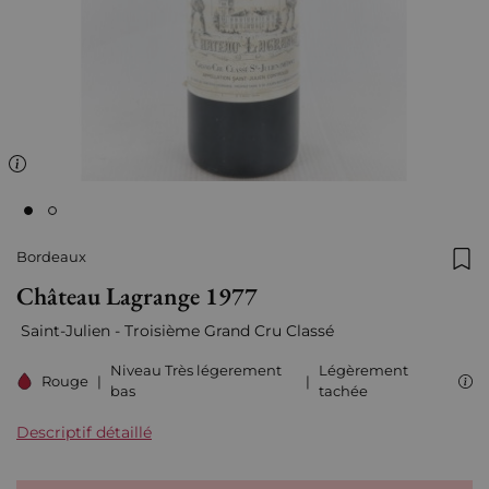
Bordeaux
Ajo
Château Lagrange 1977
Saint-Julien - Troisième Grand Cru Classé
Niveau Très légerement
Légèrement
Rouge
|
|
bas
tachée
Descriptif détaillé