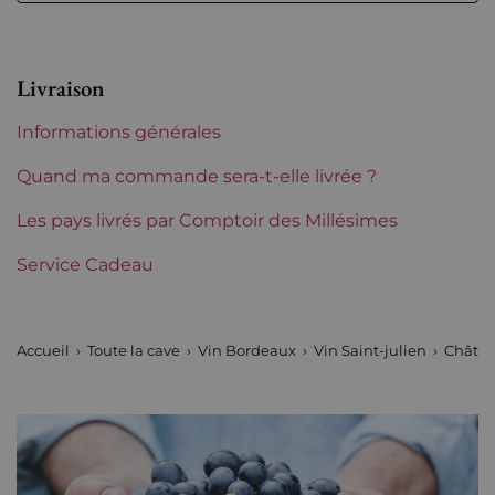
Etiquette
Légèrement tachée
Région
Bordeaux
Livraison
Classement de 1855
3èmes Grands Crus Classés
Informations générales
Châteaux de Bordeaux
Lagrange
Quand ma commande sera-t-elle livrée ?
Les pays livrés par Comptoir des Millésimes
Service Cadeau
Accueil
Toute la cave
Vin Bordeaux
Vin Saint-julien
Châtea