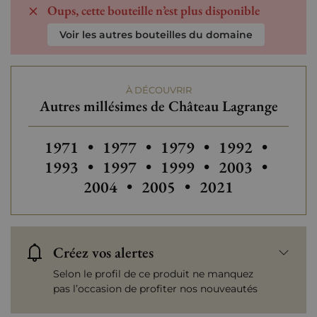
Oups, cette bouteille n’est plus disponible
Voir les autres bouteilles du domaine
À DÉCOUVRIR
Autres millésimes de Château Lagrange
Autres millésimes de Château Lagrange
Autres millésimes de Château La
Autres millésimes de C
Autres millési
1971
•
1977
•
1979
•
1992
•
Autres millésimes de Château La
Autres millésimes de C
Autres millési
Autres
1993
•
1997
•
1999
•
2003
•
Autres millésimes de Chât
Autres millésimes
2004
•
2005
•
2021
Créez vos alertes
Selon le profil de ce produit ne manquez
pas l’occasion de profiter nos nouveautés