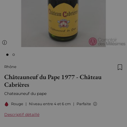
Rhône
Ajo
Châteauneuf du Pape 1977 - Château
Cabrières
Chateauneuf du pape
Rouge
|
Niveau entre 4 et 6 cm
|
Parfaite
Descriptif détaillé