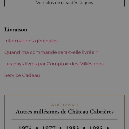
Voir plus de caractéristiques
Niveau
entre 4 et 6 cm
Etiquette
Parfaite
Livraison
Région
Rhône
Informations générales
Domaines du Rhône
Château Cabrières
Quand ma commande sera-t-elle livrée ?
Tranche de prix
Les pays livrés par Comptoir des Millésimes
De 80 à 150 €
Service Cadeau
À DÉCOUVRIR
Autres millésimes de Château Cabrières
Autres millésimes de Château Cabrières
Autres millésimes de Château Ca
Autres millésimes de Ch
Autres millési
Autres
1974
•
1977
•
1983
•
1985
•