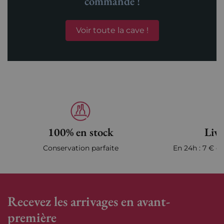
commande !
Voir toute la cave !
100% en stock
Livr
Conservation parfaite
En 24h : 7 € en
Recevez les arrivages en avant-
première