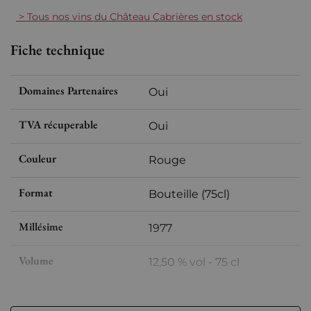
> Tous nos vins du Château Cabrières en stock
Fiche technique
Domaines Partenaires
Oui
TVA récuperable
Oui
Couleur
Rouge
Format
Bouteille (75cl)
Millésime
1977
Volume
12,50 % vol - 75 cl
Appellation
Châteauneuf-du-Pape