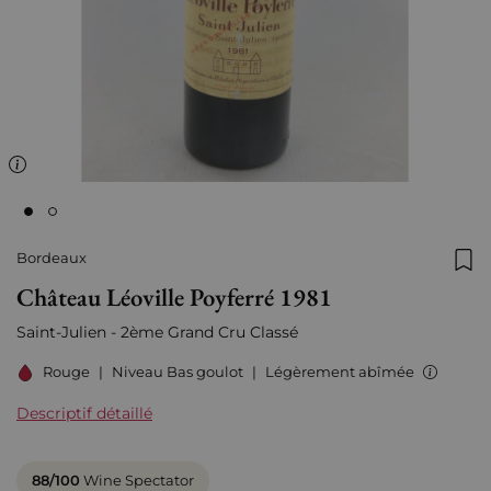
Bordeaux
Ajo
Château Léoville Poyferré 1981
Saint-Julien - 2ème Grand Cru Classé
Rouge
|
Niveau Bas goulot
|
Légèrement abîmée
Descriptif détaillé
88/100
Wine Spectator