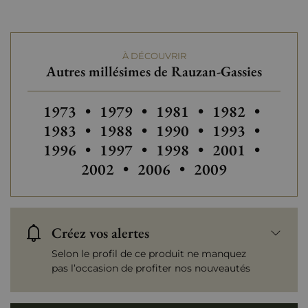
À DÉCOUVRIR
Autres millésimes de Rauzan-Gassies
Autres millésimes de Rauzan-Gassies
Autres millésimes de Rauzan-Gas
Autres millésimes de Ra
Autres millési
Autres
1973
•
1979
•
1981
•
1982
•
Autres millésimes de Rauzan-Gas
Autres millésimes de Ra
Autres millési
Autres
1983
•
1988
•
1990
•
1993
•
Autres millésimes de Rauzan-Gas
Autres millésimes de Ra
Autres millési
Autres
1996
•
1997
•
1998
•
2001
•
Autres millésimes de Rauza
2002
•
2006
•
2009
Créez vos alertes
Selon le profil de ce produit ne manquez
pas l’occasion de profiter nos nouveautés