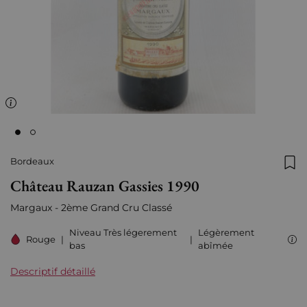
Bordeaux
Ajo
Château Rauzan Gassies 1990
Margaux - 2ème Grand Cru Classé
Niveau Très légerement
Légèrement
Rouge
|
|
bas
abîmée
Descriptif détaillé