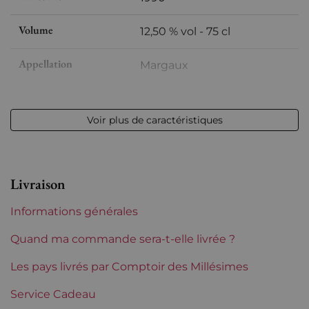
Volume
12,50 % vol - 75 cl
Appellation
Margaux
Niveau
Très légerement bas
Voir plus de caractéristiques
Etiquette
Légèrement abîmée
Région
Bordeaux
Livraison
Classement de 1855
2èmes Grands Crus Classés
Informations générales
Châteaux de Bordeaux
Rauzan Gassies
Quand ma commande sera-t-elle livrée ?
Les pays livrés par Comptoir des Millésimes
Service Cadeau