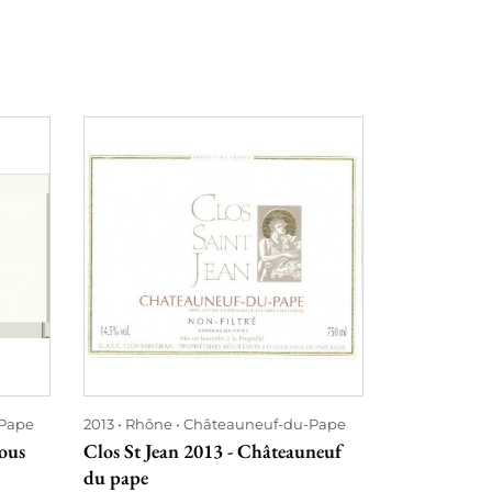
Pape
2013
Rhône
Châteauneuf-du-Pape
2018
Rhône
ous
Clos St Jean 2013 - Châteauneuf
Clos St Jea
du pape
du pape