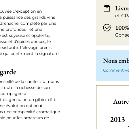
Livra
 cuvée d’exception en
et GR
la puissance des grands vins
 Grenache, complété par une
100%
une profondeur et une
Conse
 est soyeuse et opulente,
isse et d’épices douces, le
rsistante. L’élevage précis
 qui confirment la signature
Nous emba
 garde
Comment votr
nseillé de la carafer au moins
r toute la richesse de son
 accompagnera
 d’agneau ou un gibier rôti.
Autres
une évolution qui peut
emps une complexité aromatique
Autres
2013
ble pour les amateurs de