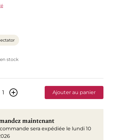
lé
ectator
 en stock
+
Ajouter au panier
andez maintenant
 commande sera expédiée le lundi 10
2026