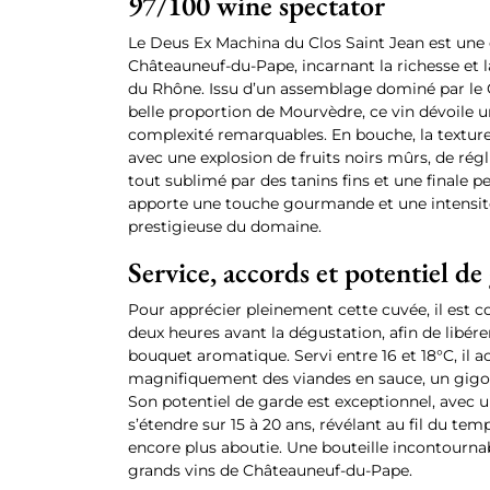
97/100 wine spectator
Le Deus Ex Machina du Clos Saint Jean est une
Châteauneuf-du-Pape, incarnant la richesse et 
du Rhône. Issu d’un assemblage dominé par le
belle proportion de Mourvèdre, ce vin dévoile 
complexité remarquables. En bouche, la texture
avec une explosion de fruits noirs mûrs, de régl
tout sublimé par des tanins fins et une finale pe
apporte une touche gourmande et une intensité
prestigieuse du domaine.
Service, accords et potentiel de
Pour apprécier pleinement cette cuvée, il est co
deux heures avant la dégustation, afin de libére
bouquet aromatique. Servi entre 16 et 18°C, il
magnifiquement des viandes en sauce, un gigot
Son potentiel de garde est exceptionnel, avec 
s’étendre sur 15 à 20 ans, révélant au fil du t
encore plus aboutie. Une bouteille incontourna
grands vins de Châteauneuf-du-Pape.