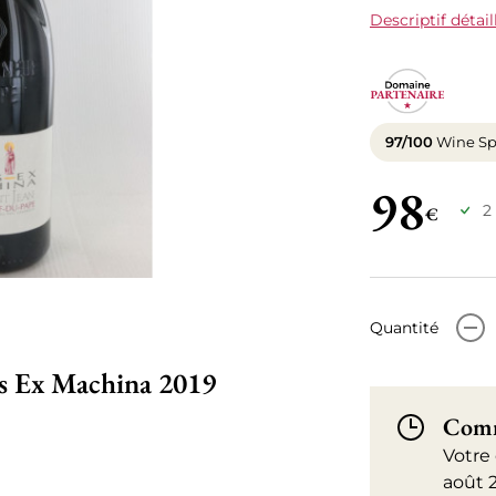
Descriptif détail
97/100
Wine Sp
98
2
€
-
Quantité
us Ex Machina 2019
Comm
Votre
août 