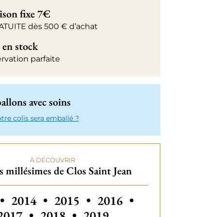
ison fixe 7€
ATUITE dès 500 € d’achat
 en stock
rvation parfaite
llons avec soins
e colis sera emballé ?
À DÉCOUVRIR
 millésimes de Clos Saint Jean
 millésimes de Clos Saint Jean
Autres millésimes de Clos Saint Jean
Autres millésimes de Clos Saint
Autres millésimes de Cl
•
2014
•
2015
•
2016
•
2017
•
2018
•
2019