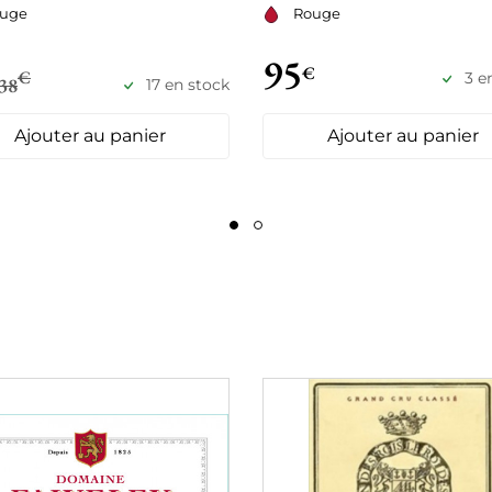
uge
Rouge
95
€
€
3 e
38
17 en stock
Ajouter au panier
Ajouter au panier