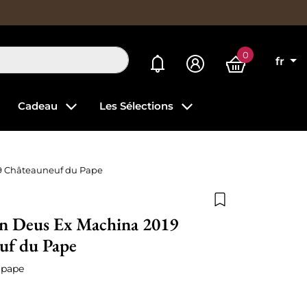
0
Mes alertes
fr
Cadeau
Les Sélections
19 Châteauneuf du Pape
Ajouter à la list
an Deus Ex Machina 2019
uf du Pape
 pape