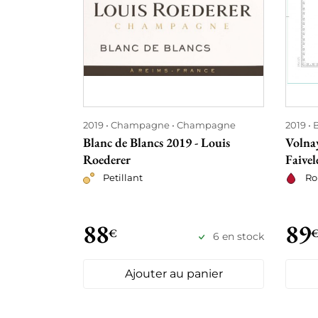
2019
Champagne
Champagne
2019
Blanc de Blancs 2019 - Louis
Volnay
Roederer
Faivel
Petillant
Ro
88
89
€
6 en stock
Ajouter au panier