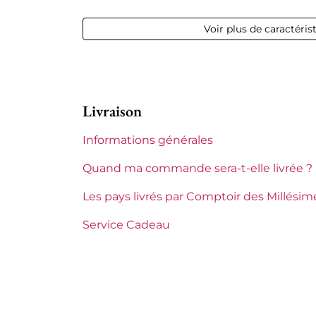
Millésime
2019
Voir plus de caractéris
Volume
12,50 % vol
Appellation
Châteaun
Livraison
Niveau
Parfait
Informations générales
Etiquette
Parfaite
Quand ma commande sera-t-elle livrée ?
Région
Rhône
Les pays livrés par Comptoir des Millésim
Maturité
À garder
Service Cadeau
Domaines du Rhône
Clos Sain
Tranche de prix
De 80 à 1