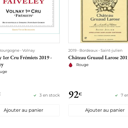
Bourgogne
Volnay
2019
Bordeaux
Saint-julien
 1er Cru Frémiets 2019 -
Château Gruaud Larose 201
ey
Rouge
uge
92
€
€
3 en stock
7 e
Ajouter au panier
Ajouter au panier