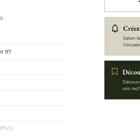
ck
Créez 
Selon l
l’occas
et 97
Découv
Découvr
vos rec
(75cl)