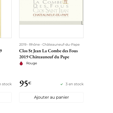
2019
Rhône
Châteauneuf-du-Pape
2019
Bordea
9
Clos St Jean La Combe des Fous
Château Can
2019 Châteauneuf du Pape
Rouge
Rouge
95
98
€
€
n stock
3 en stock
Ajouter au panier
Ajo