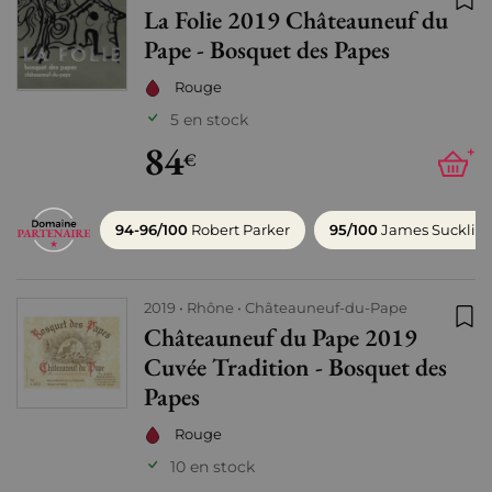
La Folie 2019 Châteauneuf du
Ajo
Pape - Bosquet des Papes
Rouge
5 en stock
84
+
€
94-96/100
Robert Parker
95/100
James Sucklin
2019
Rhône
Châteauneuf-du-Pape
Châteauneuf du Pape 2019
Ajo
Cuvée Tradition - Bosquet des
Papes
Rouge
10 en stock