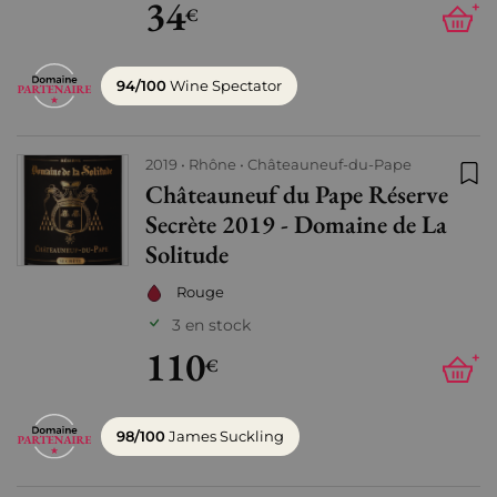
34
+
€
94/100
Wine Spectator
2019
Rhône
Châteauneuf-du-Pape
Châteauneuf du Pape Réserve
Ajo
Secrète 2019 - Domaine de La
Solitude
Rouge
3 en stock
110
+
€
98/100
James Suckling