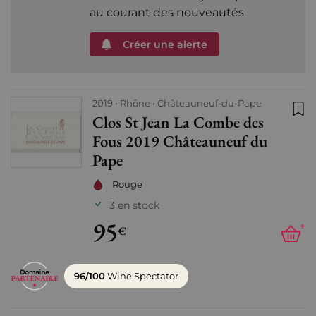
au courant des nouveautés
Créer une alerte
2019
Rhône
Châteauneuf-du-Pape
Clos St Jean La Combe des
Ajo
Fous 2019 Châteauneuf du
Pape
Rouge
3 en stock
95
+
€
96/100
Wine Spectator