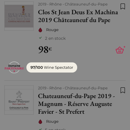
2019
Rhône
Châteauneuf-du-Pape
Clos St Jean Deus Ex Machina
Ajo
2019 Châteauneuf du Pape
Rouge
2 en stock
98
+
€
97/100
Wine Spectator
2019
Rhône
Châteauneuf-du-Pape
Chateauneuf-du-Pape 2019 -
Ajo
Magnum - Réserve Auguste
Favier - St Prefert
Rouge