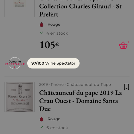
Collection Charles Giraud - St
Prefert
Rouge
4 en stock
105
+
€
97/100
Wine Spectator
2019
Rhône
Châteauneuf-du-Pape
Châteauneuf du pape 2019 La
Ajo
Crau Ouest - Domaine Santa
Duc
Rouge
6 en stock