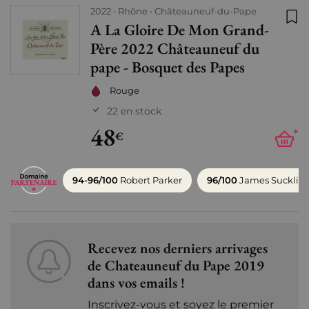
2022
Rhône
Châteauneuf-du-Pape
A La Gloire De Mon Grand-
Ajo
Père 2022 Châteauneuf du
pape - Bosquet des Papes
Rouge
22 en stock
48
+
€
94-96/100
Robert Parker
96/100
James Sucklin
Recevez nos derniers arrivages
de Chateauneuf du Pape 2019
dans vos emails !
Inscrivez-vous et soyez le premier