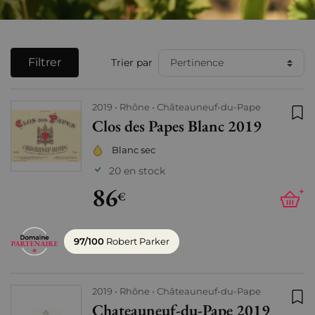
Filtrer
Trier par
2019
Rhône
Châteauneuf-du-Pape
Clos des Papes Blanc 2019
Ajo
Blanc sec
20 en stock
86
+
€
97/100
Robert Parker
2019
Rhône
Châteauneuf-du-Pape
Chateauneuf-du-Pape 2019
Ajo