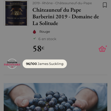
2019
Rhône
Châteauneuf-du-Pape
Châteauneuf du Pape
Ajo
Barberini 2019 - Domaine de
La Solitude
Rouge
6 en stock
58
+
€
96/100
James Suckling