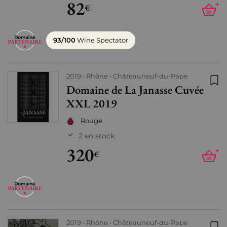
82
+
€
93/100
Wine Spectator
2019
Rhône
Châteauneuf-du-Pape
Domaine de La Janasse Cuvée
Ajo
XXL 2019
Rouge
2 en stock
320
+
€
2019
Rhône
Châteauneuf-du-Pape