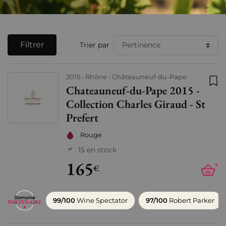
Filtrer
Trier par
2015
Rhône
Châteauneuf-du-Pape
Chateauneuf-du-Pape 2015 -
Ajo
Collection Charles Giraud - St
Prefert
Rouge
15 en stock
165
+
€
99/100
Wine Spectator
97/100
Robert Parker