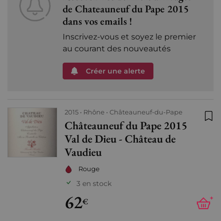
de Chateauneuf du Pape 2015
dans vos emails !
Inscrivez-vous et soyez le premier
au courant des nouveautés
Créer une alerte
2015
Rhône
Châteauneuf-du-Pape
Châteauneuf du Pape 2015
Ajo
Val de Dieu - Château de
Vaudieu
Rouge
3 en stock
62
+
€