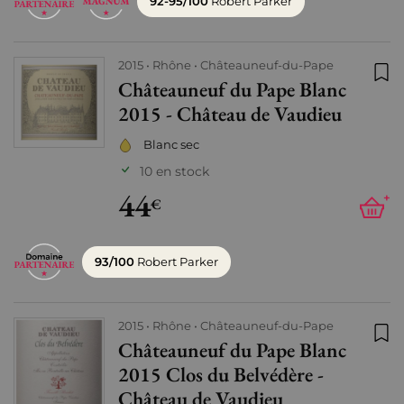
92-95/100
Robert Parker
2015
Rhône
Châteauneuf-du-Pape
Châteauneuf du Pape Blanc
Ajo
2015 - Château de Vaudieu
Blanc sec
10 en stock
44
+
€
93/100
Robert Parker
2015
Rhône
Châteauneuf-du-Pape
Châteauneuf du Pape Blanc
Ajo
2015 Clos du Belvédère -
Château de Vaudieu