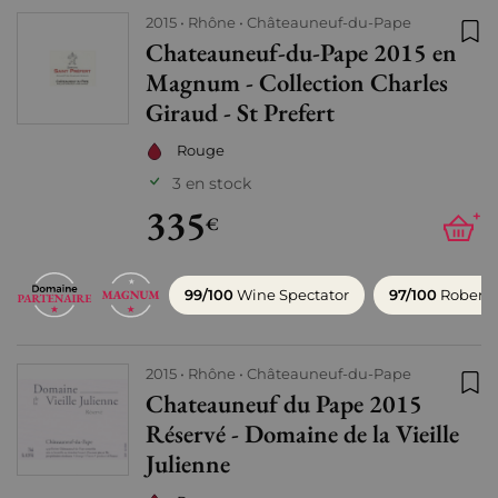
2015
Rhône
Châteauneuf-du-Pape
Chateauneuf-du-Pape 2015 en
Ajo
Magnum - Collection Charles
Giraud - St Prefert
Rouge
3 en stock
335
+
€
99/100
Wine Spectator
97/100
Robert 
2015
Rhône
Châteauneuf-du-Pape
Chateauneuf du Pape 2015
Ajo
Réservé - Domaine de la Vieille
Julienne