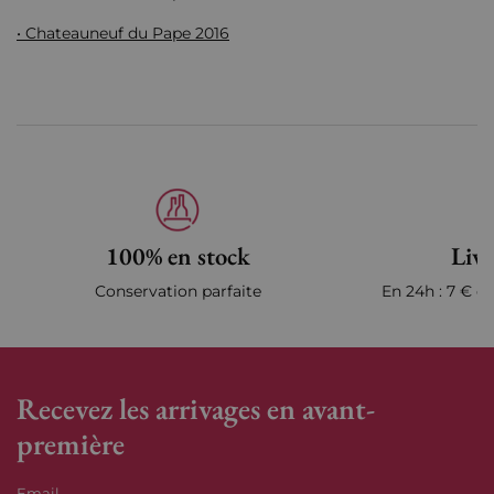
• Chateauneuf du Pape 2016
100% en stock
Livr
Conservation parfaite
En 24h : 7 € en
Recevez les arrivages en avant-
première
Email