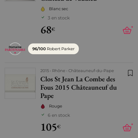
Blanc sec
3 en stock
68
+
€
96/100
Robert Parker
2015
Rhône
Châteauneuf-du-Pape
Clos St Jean La Combe des
Ajo
Fous 2015 Châteauneuf du
Pape
Rouge
6 en stock
105
+
€