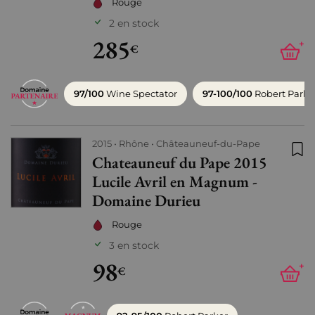
Rouge
2 en stock
285
+
€
97/100
Wine Spectator
97-100/100
Robert Parke
2015
Rhône
Châteauneuf-du-Pape
Chateauneuf du Pape 2015
Ajo
Lucile Avril en Magnum -
Domaine Durieu
Rouge
3 en stock
98
+
€