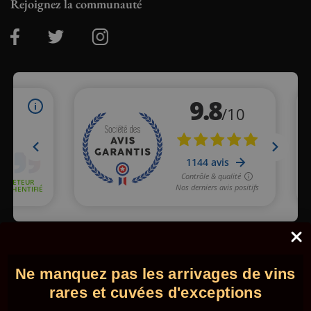
Rejoignez la communauté
Marchand approuvé par la Société des Avis Garantis,
cliquez ici
pour vérifier
.
© 2026 - Comptoir des Millésimes. Tous droits réservés.
•
Ne manquez pas les arrivages de vins
Mentions légales
•
CGV
rares et cuvées d'exceptions