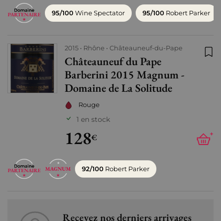
95/100
Wine Spectator
95/100
Robert Parker
2015
Rhône
Châteauneuf-du-Pape
Châteauneuf du Pape
Ajo
Barberini 2015 Magnum -
Domaine de La Solitude
Rouge
1 en stock
128
+
€
92/100
Robert Parker
Recevez nos derniers arrivages