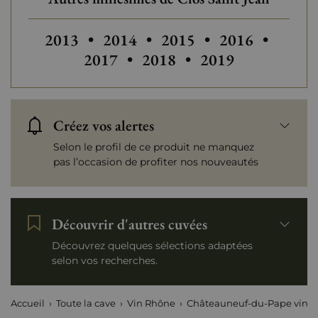
Autres millésimes de Clos Saint Jean
Autres millésimes de Clos Saint J
Autres millésimes de Clo
Autres millésim
2013
•
2014
•
2015
•
2016
•
2017
•
2018
•
2019
Créez vos alertes
Selon le profil de ce produit ne manquez
pas l’occasion de profiter nos nouveautés
Découvrir d'autres cuvées
Découvrez quelques sélections adaptées
selon vos recherches.
Accueil
Toute la cave
Vin Rhône
Châteauneuf-du-Pape vins