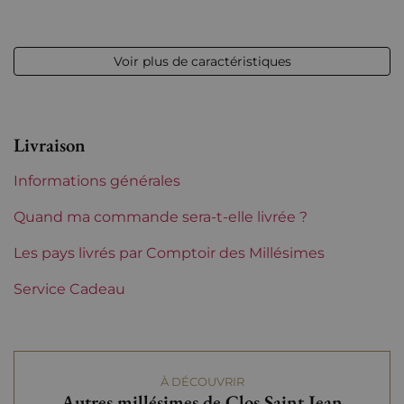
Millésime
2018
Voir plus de caractéristiques
Volume
12,50 % vol - 75 cl
Appellation
Châteauneuf-du-Pape
Livraison
Niveau
Parfait
Informations générales
Etiquette
Parfaite
Quand ma commande sera-t-elle livrée ?
Région
Les pays livrés par Comptoir des Millésimes
Rhône
Service Cadeau
Maturité
Vins à maturité
Domaines du Rhône
Clos Saint Jean
À DÉCOUVRIR
Tranche de prix
De 80 à 150 €
Autres millésimes de Clos Saint Jean