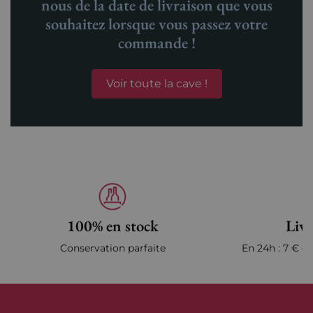
nous de la date de livraison que vous
souhaitez lorsque vous passez votre
commande !
Voir toute la cave !
100% en stock
Livr
Conservation parfaite
En 24h : 7 € en