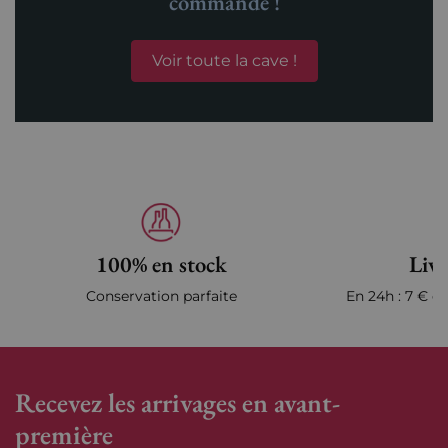
commande !
Voir toute la cave !
100% en stock
Livr
Conservation parfaite
En 24h : 7 € en
Recevez les arrivages en avant-
première