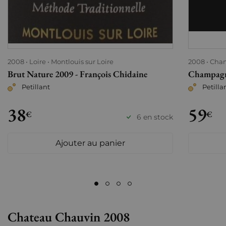
2008
Loire
Montlouis sur Loire
2008
Cha
Brut Nature 2009 - François Chidaine
Champagne
Petillant
Petilla
38
59
€
€
6 en stock
Ajouter au panier
Chateau Chauvin 2008