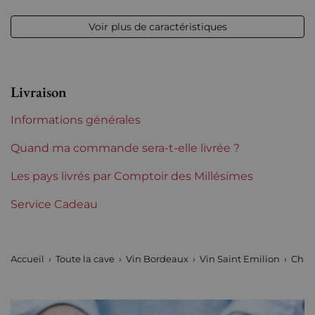
Millésime
2008
Voir plus de caractéristiques
Volume
12,50 % vol - 75 cl
Appellation
Saint-Emilion
Livraison
Niveau
Parfait
Informations générales
Etiquette
Parfaite
Quand ma commande sera-t-elle livrée ?
Région
Les pays livrés par Comptoir des Millésimes
Bordeaux
Service Cadeau
Châteaux de Bordeaux
Chauvin
Tranche de prix
De 30 à 50 €
Accueil
Toute la cave
Vin Bordeaux
Vin Saint Emilion
Chau