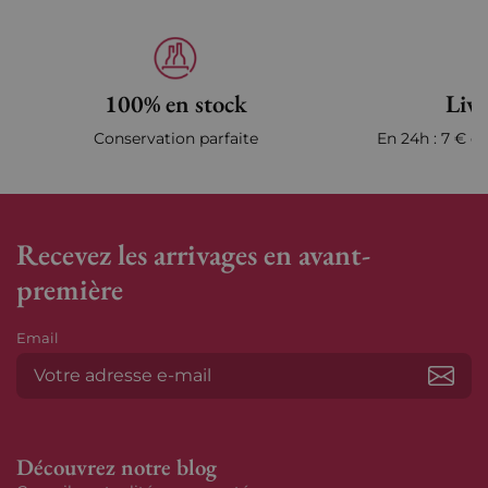
100% en stock
Livr
Conservation parfaite
En 24h : 7 € en
Recevez les arrivages en avant-
première
Email
S’ab
Découvrez notre blog