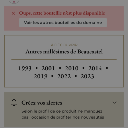
Oups, cette bouteille n’est plus disponible
Voir les autres bouteilles du domaine
À DÉCOUVRIR
Autres millésimes de Beaucastel
Autres millésimes de Beaucastel
Autres millésimes de Beaucastel
Autres millésim
Autres
1993
•
2001
•
2010
•
2014
•
Autres millésimes de Beauc
Autres millésimes 
2019
•
2022
•
2023
Créez vos alertes
Selon le profil de ce produit ne manquez
pas l’occasion de profiter nos nouveautés