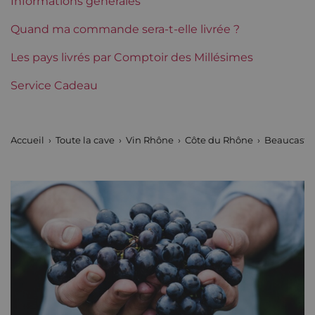
Informations générales
Domaines du Rhône
Beaucastel
Quand ma commande sera-t-elle livrée ?
Tranche de prix
Les pays livrés par Comptoir des Millésimes
Moins de 30 €
Service Cadeau
Accueil
Toute la cave
Vin Rhône
Côte du Rhône
Beaucaste