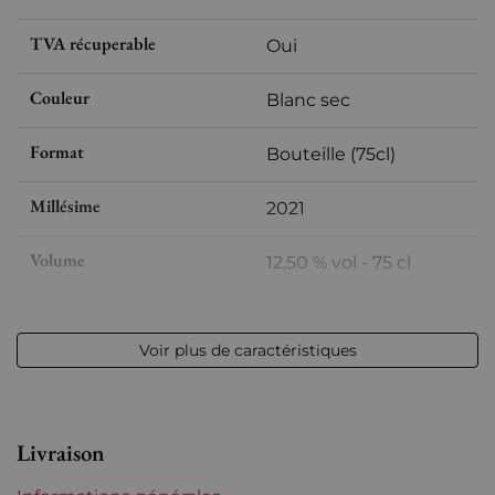
TVA récuperable
Oui
Couleur
Blanc sec
Format
Bouteille (75cl)
Millésime
2021
Volume
12,50 % vol - 75 cl
Appellation
Côtes-du-Rhône
Voir plus de caractéristiques
Niveau
Parfait
Etiquette
Parfaite
Livraison
Région
Rhône