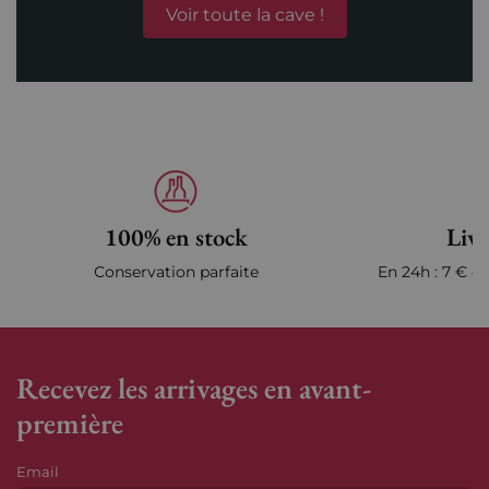
Voir toute la cave !
100% en stock
Livr
Conservation parfaite
En 24h : 7 € en
Recevez les arrivages en avant-
première
Email