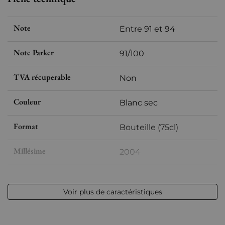
Note
Entre 91 et 94
Note Parker
91/100
TVA récuperable
Non
Couleur
Blanc sec
Format
Bouteille (75cl)
Millésime
2004
Volume
12,50 % vol - 75 cl
Voir plus de caractéristiques
Appellation
Chablis
Niveau