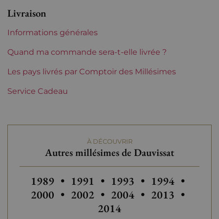
Parfait
Livraison
Etiquette
Légèrement tachée
Informations générales
Région
Bourgogne
Quand ma commande sera-t-elle livrée ?
Maturité
Les pays livrés par Comptoir des Millésimes
Vins à maturité
Service Cadeau
Classification Bourgogne
Grands Crus
Domaines de Bourgogne
Dauvissat
À DÉCOUVRIR
Tranche de prix
Plus de 150 €
Autres millésimes de Dauvissat
Autres millésimes de Dauvissat
Autres millésimes de Dauvissat
Autres millésimes de Da
Autres millési
Autres
1989
•
1991
•
1993
•
1994
•
Autres millésimes de Dauvissat
Autres millési
Autres
2000
•
2002
•
2004
•
2013
•
2014