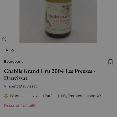
Bourgogne
Ajo
Chablis Grand Cru 2004 Les Preuses -
Dauvissat
Vincent Dauvissat
Blanc sec
|
Niveau Parfait
|
Légèrement tachée
Descriptif détaillé