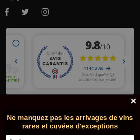
Marchand approuvé par la Société des Avis Garantis,
cliquez ici
pour vérifier
.
Ne manquez pas les arrivages de vins
© 2026 - Comptoir des Millésimes. Tous droits réservés.
•
Mentions légales
•
CGV
rares et cuvées d'exceptions
Email