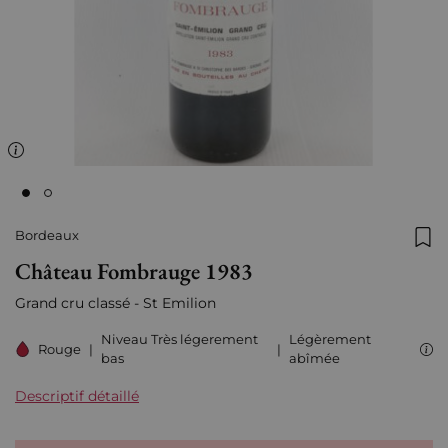
Bordeaux
Ajo
Château Fombrauge 1983
Grand cru classé - St Emilion
Niveau Très légerement
Légèrement
Rouge
|
|
bas
abîmée
Descriptif détaillé