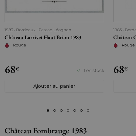
1983
Bordeaux
Pessac-Léognan
1983
Bord
Château Larrivet Haut Brion 1983
Château 
Rouge
Rouge
68
68
€
€
1 en stock
Ajouter au panier
Château Fombrauge 1983