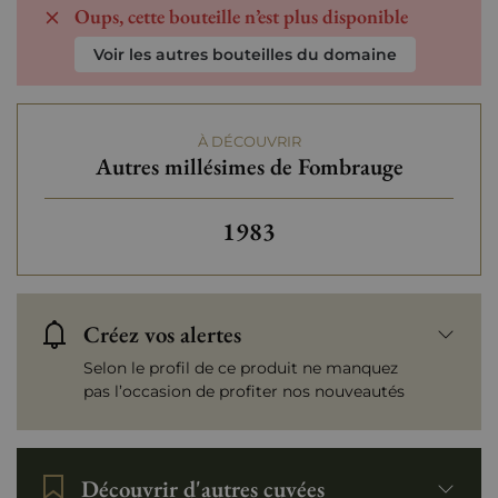
Oups, cette bouteille n’est plus disponible
Voir les autres bouteilles du domaine
À DÉCOUVRIR
Autres millésimes de Fombrauge
Autres millésimes de Fomb
1983
Créez vos alertes
Selon le profil de ce produit ne manquez
pas l’occasion de profiter nos nouveautés
Découvrir d'autres cuvées