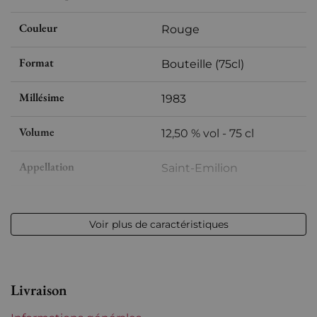
Couleur
Rouge
Format
Bouteille (75cl)
Millésime
1983
Volume
12,50 % vol - 75 cl
Appellation
Saint-Emilion
Niveau
Très légerement bas
Voir plus de caractéristiques
Etiquette
Légèrement abîmée
Région
Bordeaux
Livraison
Châteaux de Bordeaux
Fombrauge