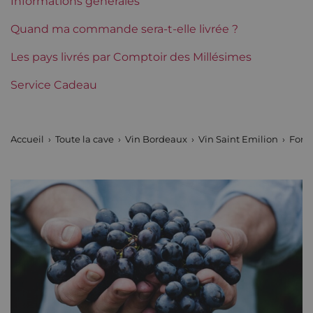
Informations générales
Tranche de prix
De 50 à 80 €
Quand ma commande sera-t-elle livrée ?
Les pays livrés par Comptoir des Millésimes
Service Cadeau
Accueil
Toute la cave
Vin Bordeaux
Vin Saint Emilion
Fom