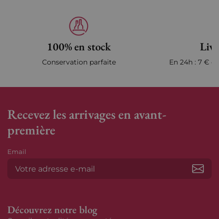
100% en stock
Livr
Conservation parfaite
En 24h : 7 € en
Recevez les arrivages en avant-
première
Email
S’ab
Découvrez notre blog