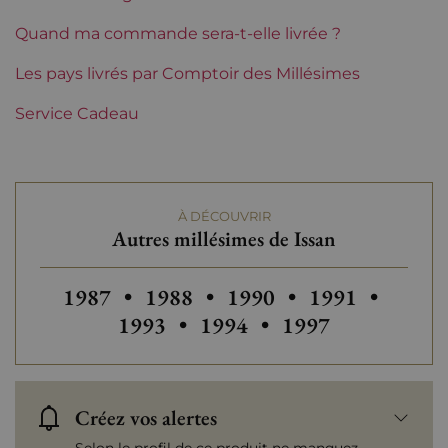
Région
Bordeaux
Quand ma commande sera-t-elle livrée ?
Classement de 1855
Les pays livrés par Comptoir des Millésimes
3èmes Grands Crus Classés
Service Cadeau
Maturité
Vins à maturité
Châteaux de Bordeaux
Issan
À DÉCOUVRIR
Tranche de prix
De 50 à 80 €
Autres millésimes de Issan
Autres millésimes de Issan
Autres millésimes de Issan
Autres millésimes de Iss
Autres millésim
Autres
1987
•
1988
•
1990
•
1991
•
Autres millésimes de Issan
Autres millésimes 
1993
•
1994
•
1997
Créez vos alertes