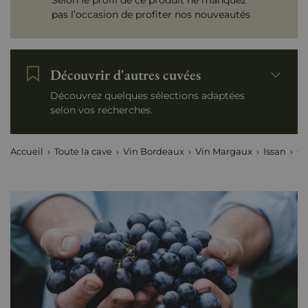
Selon le profil de ce produit ne manquez
pas l’occasion de profiter nos nouveautés
Découvrir d'autres cuvées
Découvrez quelques sélections adaptées
selon vos recherches.
Accueil
Toute la cave
Vin Bordeaux
Vin Margaux
Issan
Ch