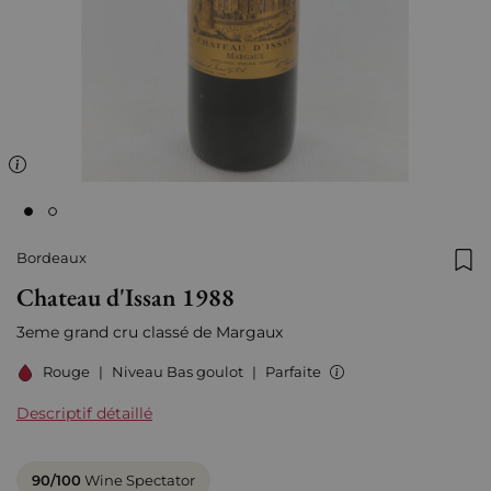
Bordeaux
Ajo
Chateau d'Issan 1988
3eme grand cru classé de Margaux
Rouge
|
Niveau Bas goulot
|
Parfaite
Descriptif détaillé
90/100
Wine Spectator