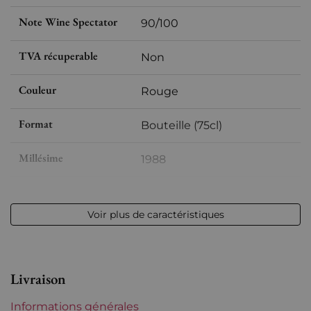
Note Wine Spectator
90/100
TVA récuperable
Non
Couleur
Rouge
Format
Bouteille (75cl)
Millésime
1988
Volume
12,50 % vol - 75 cl
Voir plus de caractéristiques
Appellation
Margaux
Niveau
Bas goulot
Livraison
Etiquette
Parfaite
Informations générales