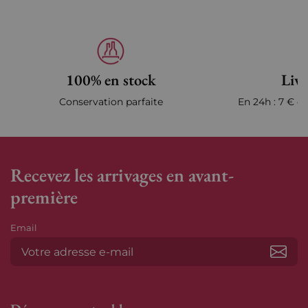
100% en stock
Livr
Conservation parfaite
En 24h : 7 € en
Recevez les arrivages en avant-
première
Email
S’ab