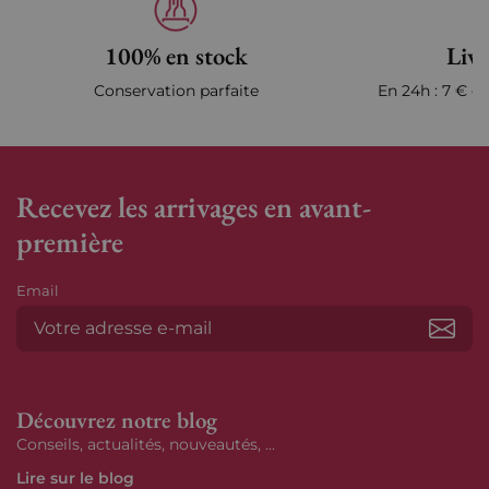
100% en stock
Livr
Conservation parfaite
En 24h : 7 € en
Recevez les arrivages en avant-
première
Email
S’ab
Découvrez notre blog
Conseils, actualités, nouveautés, ...
Lire sur le blog