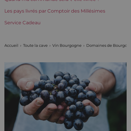
Tranche de prix
Les pays livrés par Comptoir des Millésimes
Moins de 30 €
Service Cadeau
Accueil
Toute la cave
Vin Bourgogne
Domaines de Bourgog