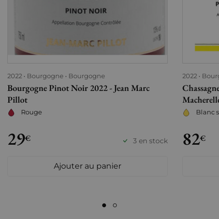
2022
Bourgogne
Bourgogne
2022
Bour
Bourgogne Pinot Noir 2022 - Jean Marc
Chassagne
Pillot
Macherelle
Rouge
Blanc 
29
82
€
€
3 en stock
Ajouter au panier