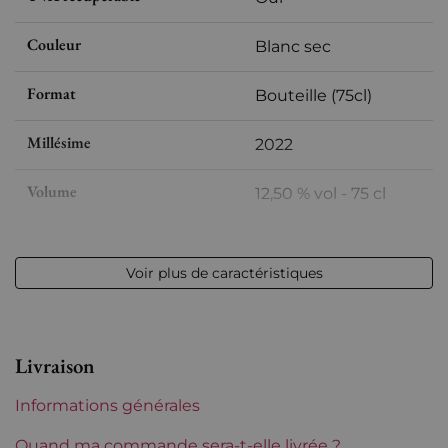
Couleur
Blanc sec
Format
Bouteille (75cl)
Millésime
2022
Volume
12,50 % vol - 75 cl
Appellation
Bourgogne
Voir plus de caractéristiques
Niveau
Parfait
Etiquette
Parfaite
Livraison
Région
Bourgogne
Informations générales
Domaines de Bourgogne
Jean-Marc Pillot
Quand ma commande sera-t-elle livrée ?