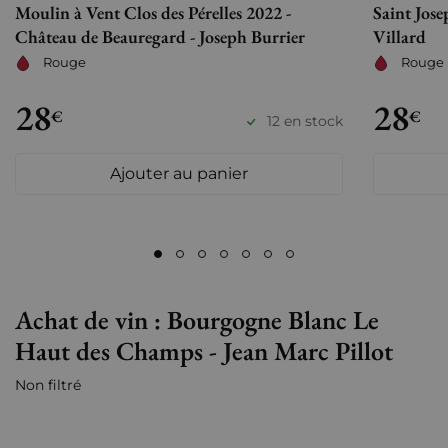
Moulin à Vent Clos des Pérelles 2022 -
Saint Jos
Château de Beauregard - Joseph Burrier
Villard
Rouge
Rouge
28
28
€
€
12 en stock
Ajouter au panier
Achat de vin : Bourgogne Blanc Le
Haut des Champs - Jean Marc Pillot
Non filtré