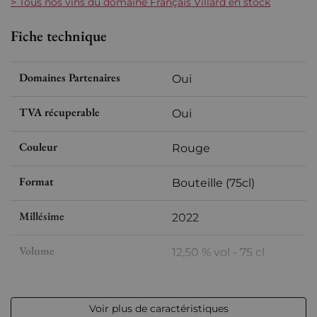
> Tous nos vins du domaine Français Villard en stock
Fiche technique
Domaines Partenaires
Oui
TVA récuperable
Oui
Couleur
Rouge
Format
Bouteille (75cl)
Millésime
2022
Volume
12,50 % vol - 75 cl
Appellation
Saint Joseph
Voir plus de caractéristiques