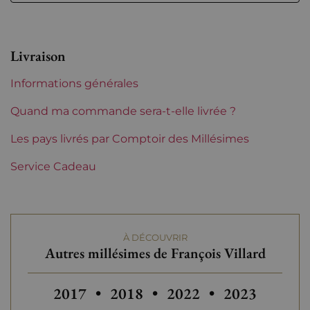
Niveau
Parfait
Etiquette
Parfaite
Livraison
Région
Rhône
Informations générales
Maturité
À garder
Quand ma commande sera-t-elle livrée ?
Domaines du Rhône
Les pays livrés par Comptoir des Millésimes
François Villard
Service Cadeau
Tranche de prix
Moins de 30 €
À DÉCOUVRIR
Autres millésimes de François Villard
Autres millésimes de François V
2017
•
2018
•
2022
•
2023