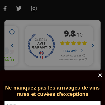
Marchand approuvé par la Société des Avis Garantis,
cliquez ici
pour vérifier
.
Ne manquez pas les arrivages de vins
© 2026 - Comptoir des Millésimes. Tous droits réservés.
•
Mentions légales
•
CGV
rares et cuvées d'exceptions
Email