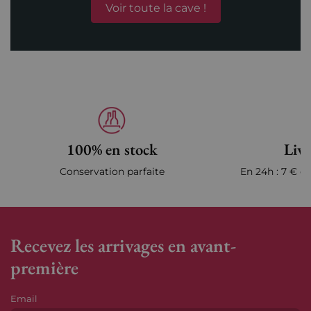
Voir toute la cave !
100% en stock
Livr
Conservation parfaite
En 24h : 7 € en
Recevez les arrivages en avant-
première
Email