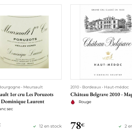
Bourgogne
Meursault
2010
Bordeaux
Haut-médoc
ult 1er cru Les Poruzots
Château Belgrave 2010 - M
- Dominique Laurent
Rouge
anc sec
78
€
€
12 en stock
2 e