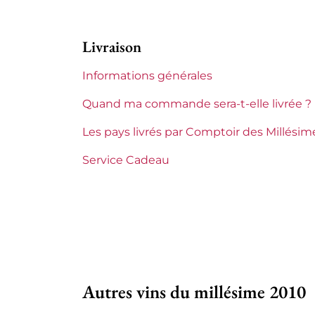
Niveau
Parf
Livraison
Etiquette
Parf
Informations générales
Région
Bor
Quand ma commande sera-t-elle livrée ?
Maturité
Les pays livrés par Comptoir des Millésim
Vin
Service Cadeau
Châteaux de Bordeaux
Le 
Tranche de prix
De 
Autres vins du millésime 2010