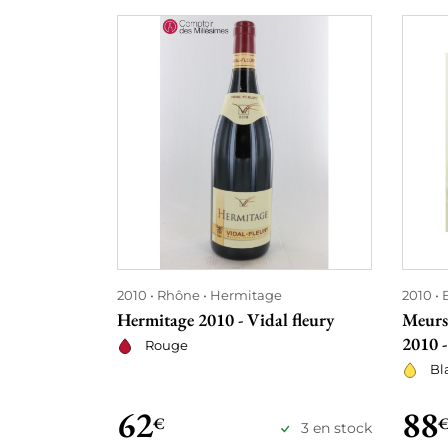
2010
Rhône
Hermitage
2010
Hermitage 2010 - Vidal fleury
Meursa
2010 
Rouge
Bl
62
88
€
3 en stock