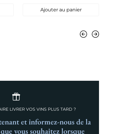
Ajouter au panier
Ajo
Précédent
Suivant
IRE LIVRER VOS VINS PLUS TARD ?
nant et informez-nous de la
n que vous souhaitez lorsque