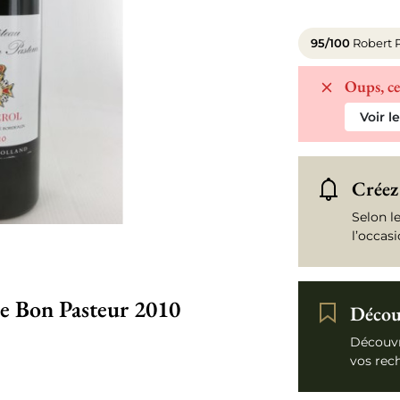
95/100
Robert 
Oups, ce
Voir l
Créez 
Selon l
l’occas
le Bon Pasteur 2010
Découv
Découvr
vos rec