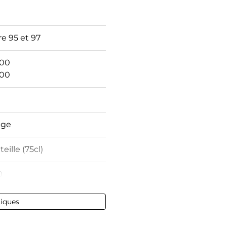
e 95 et 97
100
100
uge
eille (75cl)
0
0 % vol - 75 cl
tiques
erol