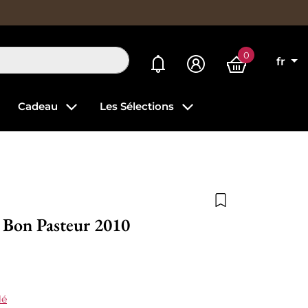
0
Mes alertes
fr
Cadeau
Les Sélections
Ajouter à la list
 Bon Pasteur 2010
lé