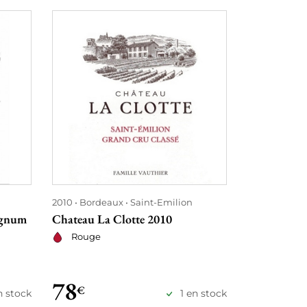
2010
Bordeaux
Saint-Emilion
2010
Bourg
agnum
Chateau La Clotte 2010
Corton Gra
- Louis Lat
Rouge
Rouge
78
118
€
€
n stock
1 en stock