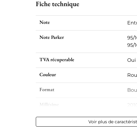
Fiche technique
Note
Entr
Note Parker
95/
95/
TVA récuperable
Oui
Couleur
Ro
Format
Bout
Millésime
201
Volume
12,5
Voir plus de caractéris
Appellation
Pom