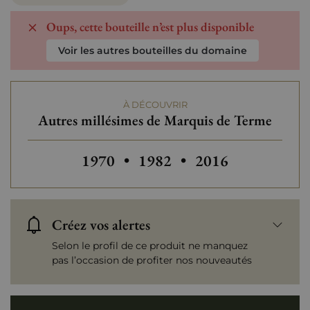
Oups, cette bouteille n’est plus disponible
Voir les autres bouteilles du domaine
À DÉCOUVRIR
Autres millésimes de Marquis de Terme
Autres millésimes de Marquis de Te
Autres millésimes de Marq
Autres millésimes
1970
•
1982
•
2016
Créez vos alertes
Selon le profil de ce produit ne manquez
pas l’occasion de profiter nos nouveautés