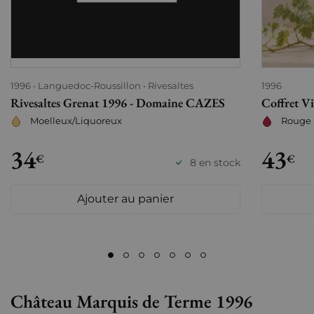
1996
Languedoc-Roussillon
Rivesaltes
1996
Rivesaltes Grenat 1996 - Domaine CAZES
Coffret V
Moelleux/Liquoreux
Rouge
34
43
€
€
8 en stock
Ajouter au panier
Château Marquis de Terme 1996