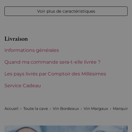
Volume
12,50 % vol - 75 cl
Voir plus de caractéristiques
Appellation
Margaux
Niveau
Bas goulot
Livraison
Etiquette
Légèrement tachée
Informations générales
Région
Bordeaux
Quand ma commande sera-t-elle livrée ?
Classement de 1855
Les pays livrés par Comptoir des Millésimes
4èmes Grands Crus
Classés
Service Cadeau
Maturité
Vins à maturité
Accueil
Toute la cave
Vin Bordeaux
Vin Margaux
Marquis 
Châteaux de
Marquis de Terme
Bordeaux
Tranche de prix
De 50 à 80 €