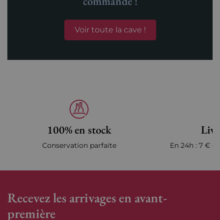
commande !
Voir toute la cave !
100% en stock
Livr
Conservation parfaite
En 24h : 7 € en
Recevez les arrivages en avant-
première