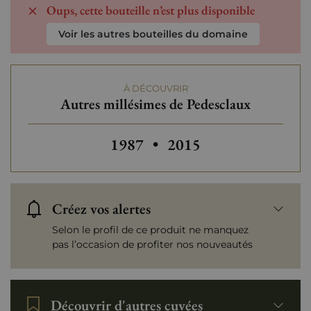
Oups, cette bouteille n’est plus disponible
Voir les autres bouteilles du domaine
À DÉCOUVRIR
Autres millésimes de Pedesclaux
Autres millésimes de Pedesclaux
Autres millésimes de P
1987
•
2015
Créez vos alertes
Selon le profil de ce produit ne manquez
pas l’occasion de profiter nos nouveautés
Découvrir d'autres cuvées