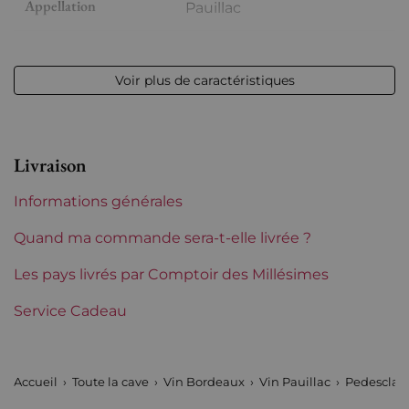
Appellation
Pauillac
Niveau
Très légerement bas
Voir plus de caractéristiques
Etiquette
Abimée - Mise sous film
Région
Bordeaux
Livraison
Classement de 1855
5èmes Grands Crus Classés
Informations générales
Châteaux de Bordeaux
Pedesclaux
Quand ma commande sera-t-elle livrée ?
Tranche de prix
Les pays livrés par Comptoir des Millésimes
De 50 à 80 €
Service Cadeau
Accueil
Toute la cave
Vin Bordeaux
Vin Pauillac
Pedesclau