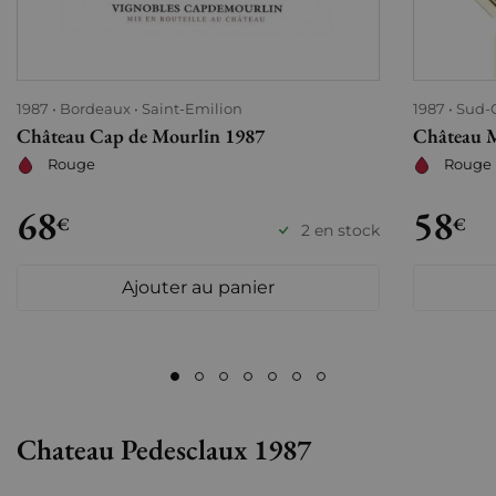
1987
Bordeaux
Saint-Emilion
1987
Sud-
Château Cap de Mourlin 1987
Château M
Rouge
Rouge
68
58
€
€
2 en stock
Ajouter au panier
Chateau Pedesclaux 1987