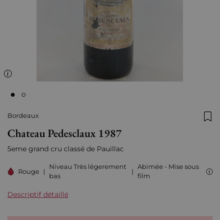
Bordeaux
Ajo
Chateau Pedesclaux 1987
5eme grand cru classé de Pauillac
Niveau Très légerement
Abimée - Mise sous
Rouge
|
|
bas
film
Descriptif détaillé