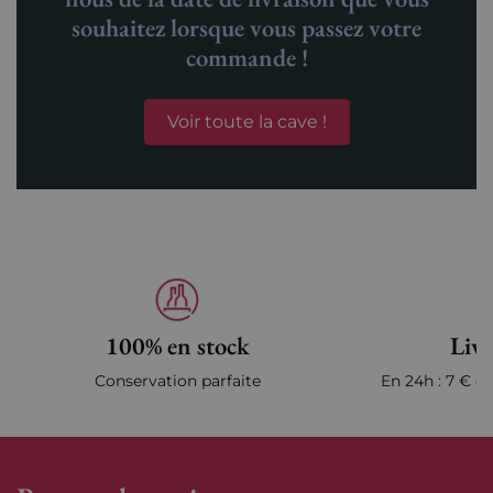
souhaitez lorsque vous passez votre
commande !
Voir toute la cave !
100% en stock
Livr
Conservation parfaite
En 24h : 7 € en