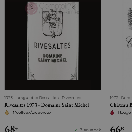
1973
Languedoc-Roussillon
Rivesaltes
1973
Bord
Rivesaltes 1973 - Domaine Saint Michel
Château B
Moelleux/Liquoreux
Rouge
68
66
€
€
3 en stock