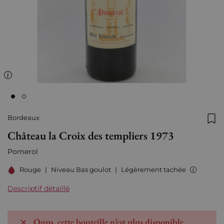
Bordeaux
Ajo
Château la Croix des templiers 1973
Pomerol
Rouge
|
Niveau Bas goulot
|
Légèrement tachée
Descriptif détaillé
Oups, cette bouteille n’est plus disponible