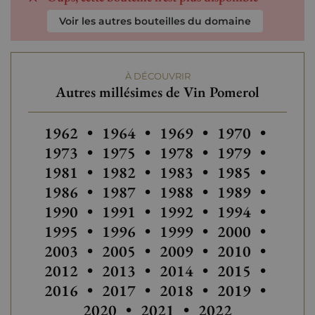
Voir les autres bouteilles du domaine
À DÉCOUVRIR
Autres millésimes de Vin Pomerol
Autres millésimes de Vin Pomerol
Autres millésimes de Vin Pomero
Autres millésimes de Vi
1962
•
1964
•
1969
•
1970
•
Autres millésimes de Vin Pomero
Autres millésimes de Vi
Autres millési
Autres
1973
•
1975
•
1978
•
1979
•
Autres millési
1981
•
1982
•
1983
•
1985
•
Autres millésimes de Vin Pomero
Autres
1986
•
1987
•
1988
•
1989
•
Autres millésimes de Vin Pomero
Autres millésimes de Vi
1990
•
1991
•
1992
•
1994
•
Autres millésimes de Vi
Autres
1995
•
1996
•
1999
•
2000
•
Autres millésimes de Vin Pomero
2003
•
2005
•
2009
•
2010
•
Autres millésimes de Vin Pomero
Autres millésimes de Vi
2012
•
2013
•
2014
•
2015
•
Autres millésimes de Vi
Autres
2016
•
2017
•
2018
•
2019
•
Autres millésimes
2020
•
2021
•
2022