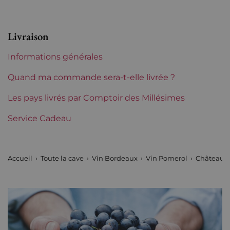
Région
Bordeaux
Livraison
Tranche de prix
De 80 à 150 €
Informations générales
Quand ma commande sera-t-elle livrée ?
Les pays livrés par Comptoir des Millésimes
Service Cadeau
Accueil
Toute la cave
Vin Bordeaux
Vin Pomerol
Château la