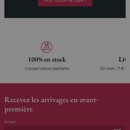
Voir toute la cave !
100% en stock
Livr
Conservation parfaite
En 24h : 7 € en
Recevez les arrivages en avant-
première
Email