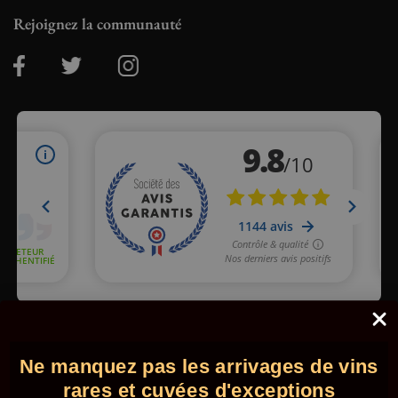
Rejoignez la communauté
Marchand approuvé par la Société des Avis Garantis,
cliquez ici
pour vérifier
.
Ne manquez pas les arrivages de vins
© 2026 - Comptoir des Millésimes. Tous droits réservés.
•
Mentions légales
•
CGV
rares et cuvées d'exceptions