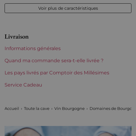
Voir plus de caractéristiques
Volume
12,50 % vol - 75 cl
Appellation
Marsannay
Livraison
Niveau
Parfait
Informations générales
Etiquette
Parfaite
Quand ma commande sera-t-elle livrée ?
Région
Les pays livrés par Comptoir des Millésimes
Bourgogne
Service Cadeau
Domaines de Bourgogne
René Bouvier
Tranche de prix
De 50 à 80 €
Accueil
Toute la cave
Vin Bourgogne
Domaines de Bourgog