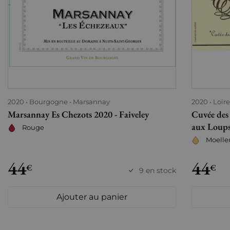
2020
Bourgogne
Marsannay
2020
Loir
Marsannay Es Chezots 2020 - Faiveley
Cuvée des
aux Loup
Rouge
Moelle
44
44
€
€
9 en stock
Ajouter au panier