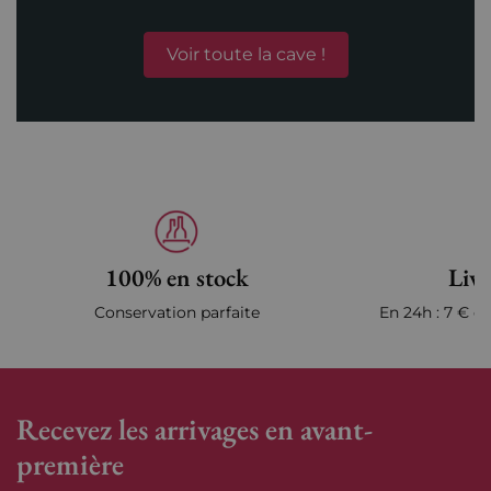
Voir toute la cave !
100% en stock
Livr
Conservation parfaite
En 24h : 7 € en
Recevez les arrivages en avant-
première