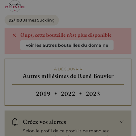
92/100
James Suckling
Oups, cette bouteille n’est plus disponible
Voir les autres bouteilles du domaine
À DÉCOUVRIR
Autres millésimes de René Bouvier
Autres millésimes de René Bouvier
2019
•
2022
•
2023
Créez vos alertes
Selon le profil de ce produit ne manquez