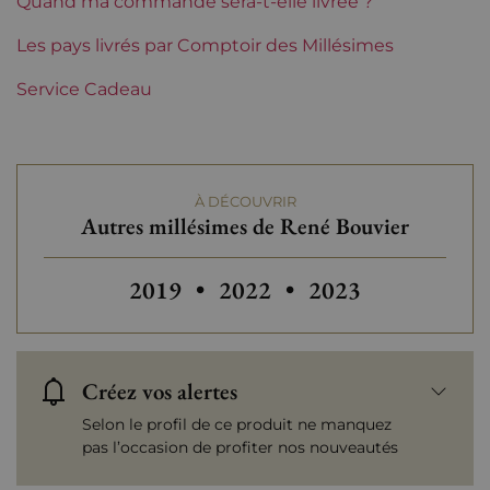
Quand ma commande sera-t-elle livrée ?
Tranche de prix
Les pays livrés par Comptoir des Millésimes
De 50 à 80 €
Service Cadeau
À DÉCOUVRIR
Autres millésimes de René Bouvier
Autres millésimes de René Bouvier
2019
•
2022
•
2023
Créez vos alertes
Selon le profil de ce produit ne manquez
pas l’occasion de profiter nos nouveautés