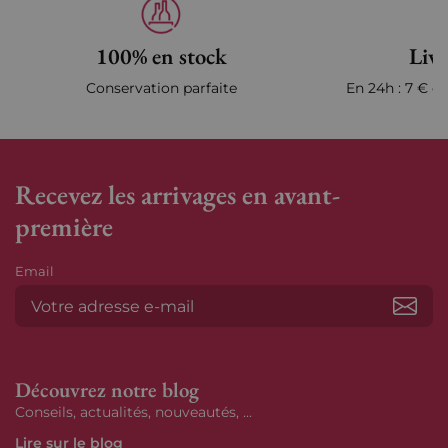
100% en stock
Livr
Conservation parfaite
En 24h : 7 € en
Recevez les arrivages en avant-
première
Email
S’ab
Découvrez notre blog
Conseils, actualités, nouveautés, ...
Lire sur le blog