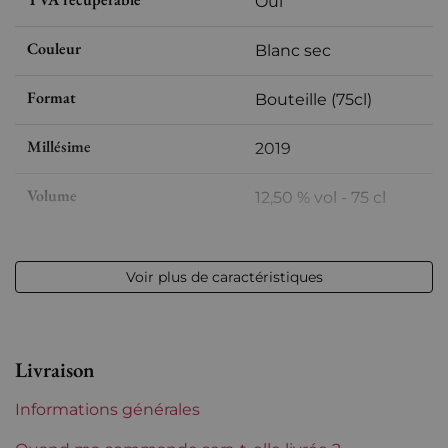
Oui
Couleur
Blanc sec
Format
Bouteille (75cl)
Millésime
2019
Volume
12,50 % vol - 75 cl
Appellation
Marsannay
Voir plus de caractéristiques
Niveau
Parfait
Etiquette
Parfaite
Livraison
Région
Bourgogne
Informations générales
Domaines de Bourgogne
René Bouvier