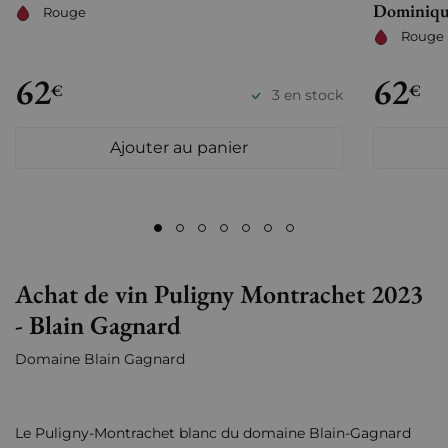
Dominiqu
Rouge
Rouge
62
62
€
€
3 en stock
Ajouter au panier
Achat de vin Puligny Montrachet 2023
- Blain Gagnard
Domaine Blain Gagnard
Le Puligny-Montrachet blanc du domaine Blain-Gagnard