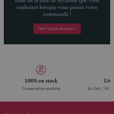
souhaitez lorsque vous passez votre
commande !
Voir toute la cave !
100% en stock
Livr
Conservation parfaite
En 24h : 7 € en