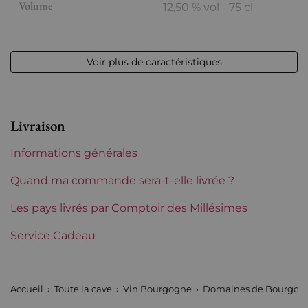
Volume
12,50 % vol - 75 cl
Appellation
Puligny-Montrachet
Voir plus de caractéristiques
Niveau
Parfait
Etiquette
Parfaite
Livraison
Région
Bourgogne
Informations générales
Domaines de Bourgogne
Blain Gagnard
Quand ma commande sera-t-elle livrée ?
Tranche de prix
Les pays livrés par Comptoir des Millésimes
De 50 à 80 €
Service Cadeau
Accueil
Toute la cave
Vin Bourgogne
Domaines de Bourgog