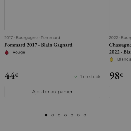
2017
Bourgogne
Pommard
2022
Bour
Pommard 2017 - Blain Gagnard
Chassagne
2022 - Bl
Rouge
Blanc 
44
98
€
€
1 en stock
Ajouter au panier