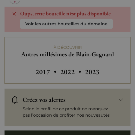
Oups, cette bouteille n’est plus disponible
Voir les autres bouteilles du domaine
À DÉCOUVRIR
Autres millésimes de Blain-Gagnard
Autres millésimes de Blain-Gagnard
Autres millésimes de Blai
2017
•
2022
•
2023
Créez vos alertes
Selon le profil de ce produit ne manquez
pas l’occasion de profiter nos nouveautés