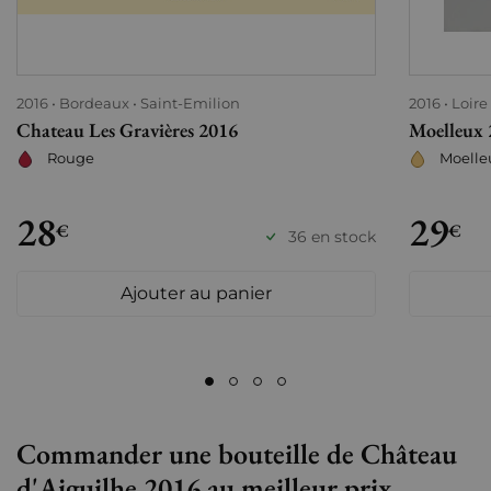
2016
Bordeaux
Saint-Emilion
2016
Loire
Chateau Les Gravières 2016
Moelleux 
Rouge
Moelle
28
29
€
€
36 en stock
Ajouter au panier
Commander une bouteille de Château
d'Aiguilhe 2016 au meilleur prix