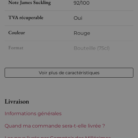
Note James Suckling
92/100
TVA récuperable
Oui
Couleur
Rouge
Format
Bouteille (75cl)
Millésime
2016
Voir plus de caractéristiques
Volume
12,50 % vol - 75 cl
Appellation
Côte de Castillon
Livraison
Niveau
Parfait
Informations générales
Etiquette
Parfaite
Quand ma commande sera-t-elle livrée ?