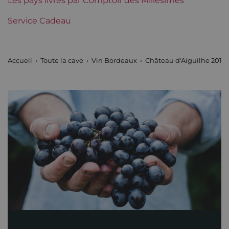
Région
Les pays livrés par Comptoir des Millésimes
Bordeaux
Service Cadeau
Tranche de prix
Moins de 30 €
Accueil
Toute la cave
Vin Bordeaux
Château d'Aiguilhe 2016