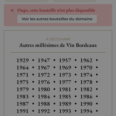
Oups, cette bouteille n’est plus disponible
Voir les autres bouteilles du domaine
À DÉCOUVRIR
Autres millésimes de Vin Bordeaux
Autres millésimes de Vin Bordeaux
Autres millésimes de Vin Bordea
Autres millésimes de Vi
1929
•
1947
•
1957
•
1962
•
1964
•
1967
•
1969
•
1970
•
1971
•
1972
•
1973
•
1974
•
1975
•
1976
•
1977
•
1978
•
1979
•
1980
•
1981
•
1982
•
1983
•
1984
•
1985
•
1986
•
1987
•
1988
•
1989
•
1990
•
1991
•
1992
•
1993
•
1994
•