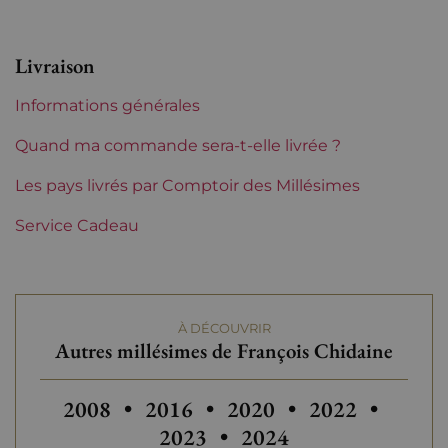
Appellation
Vin de France
Livraison
Niveau
Parfait
Informations générales
Etiquette
Parfaite
Quand ma commande sera-t-elle livrée ?
Région
Les pays livrés par Comptoir des Millésimes
Loire
Service Cadeau
Domaines de Loire
François Chidaine
Tranche de prix
De 30 à 50 €
À DÉCOUVRIR
Autres millésimes de François Chidaine
Autres millésimes de François Chidaine
Autres millésimes de François Ch
Autres millésimes de Fr
Autres millési
2008
•
2016
•
2020
•
2022
•
2023
•
2024