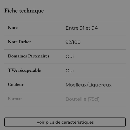
Fiche technique
Note
Entre 91 et 94
Note Parker
92/100
Domaines Partenaires
Oui
TVA récuperable
Oui
Couleur
Moelleux/Liquoreux
Format
Bouteille (75cl)
Millésime
2016
Voir plus de caractéristiques
Volume
12,50 % vol - 75 cl