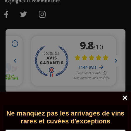
Rejoignez la communauté
Marchand approuvé par la Société des Avis Garantis,
cliquez ici
pour vérifier
.
Ne manquez pas les arrivages de vins
© 2026 - Comptoir des Millésimes. Tous droits réservés.
•
Mentions légales
•
CGV
rares et cuvées d'exceptions