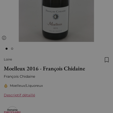
Loire
Ajo
Moelleux 2016 - François Chidaine
François Chidaine
Moelleux/Liquoreux
Descriptif détaillé