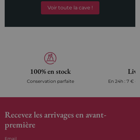
Voir toute la cave !
100% en stock
Livr
Conservation parfaite
En 24h : 7 € en
Recevez les arrivages en avant-
première
Email