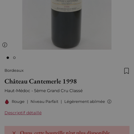
Bordeaux
Ajo
Château Cantemerle 1998
Haut-Médoc - 5ème Grand Cru Classé
Rouge
|
Niveau Parfait
|
Légèrement abîmée
Descriptif détaillé
Oups, cette bouteille n’est plus disponible