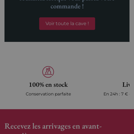
commande !
Voir toute la cave !
100% en stock
Livr
Conservation parfaite
En 24h : 7 € en
Recevez les arrivages en avant-