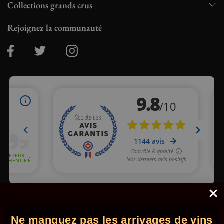
Collections grands crus
Rejoignez la communauté
Marchand approuvé par la Société des Avis Garantis,
cliquez ici
pour vérifier
.
Ne manquez pas les arrivages de vins
© 2026 - Comptoir des Millésimes. Tous droits réservés.
•