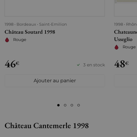
1998
Bordeaux
Saint-Emilion
1998
Rhôn
Château Soutard 1998
Chateaun
Usseglio
Rouge
Rouge
46
48
€
€
3 en stock
Ajouter au panier
Château Cantemerle 1998