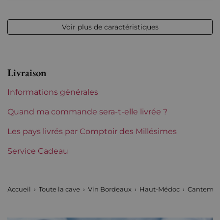
Niveau
Parfait
Voir plus de caractéristiques
Etiquette
Légèrement abîmée
Région
Bordeaux
Livraison
Classement de 1855
5èmes Grands Crus Classés
Informations générales
Maturité
Vins à maturité
Quand ma commande sera-t-elle livrée ?
Châteaux de Bordeaux
Les pays livrés par Comptoir des Millésimes
Cantemerle
Service Cadeau
Tranche de prix
De 30 à 50 €
Accueil
Toute la cave
Vin Bordeaux
Haut-Médoc
Cantemer