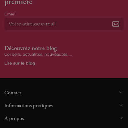
première
Email
S’ab
Découvrez notre blog
Conseils, actualités, nouveautés, ...
Lire sur le blog
Contact
Informations pratiques
À propos