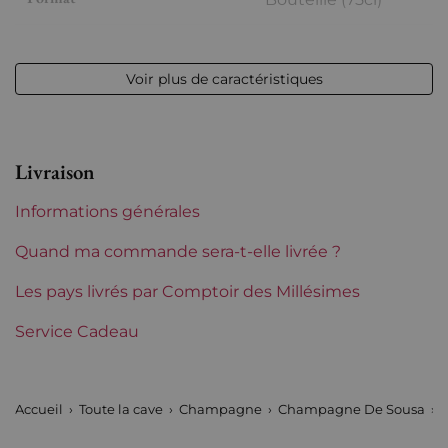
Millésime
nm
Voir plus de caractéristiques
Volume
12,50 % vol - 75 cl
Appellation
Champagne
Livraison
Niveau
Parfait
Informations générales
Etiquette
Parfaite
Quand ma commande sera-t-elle livrée ?
Région
Les pays livrés par Comptoir des Millésimes
Champagne
Service Cadeau
Incompatibilite coffret bois
Oui
Maisons de Champagne
De Sousa
Accueil
Toute la cave
Champagne
Champagne De Sousa
Tranche de prix
De 80 à 150 €