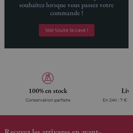
souhaitez lorsque vous passez votre
commande !
Voir toute la cave !
100% en stock
Livr
Conservation parfaite
En 24h : 7 € en
Recevez les arrivages en avant-