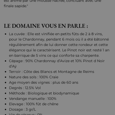
est animé par une mousse nacrée, concluant avec une
finale sapide."
LE DOMAINE VOUS EN PARLE :
La cuvée : Elle est vinifiée en petits fûts de 2 à 8 vins,
pour le Chardonnay, pendant 6 mois où il a été bâtonné
régulièrement afin de lui donner cette rondeur et cette
élégance qui le caractérisent. Le Pinot noir est resté 1 an
en barrique de 5 vins ce qui conforte sa charpente.
Cépage : 90% Chardonnay d’Avize et 10% Pinot d Noir
d’Aÿ
Terroir : Côte des Blancs et Montagne de Reims
Nature des sols : 100% Craie
Age moyen des vignes : plus de 60 ans
Degrés : 12.5% Vol
Méthode : Biologique et biodynamique
Vendange manuelle : 100%
Elevage : 100% fût de chêne
Dosage : 3 gr/L
Vin de réserve : 0%