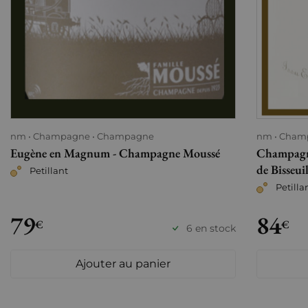
nm
Champagne
Champagne
nm
Cham
Eugène en Magnum - Champagne Moussé
Champagne
de Bisseui
Petillant
Petilla
79
84
€
€
6 en stock
Ajouter au panier