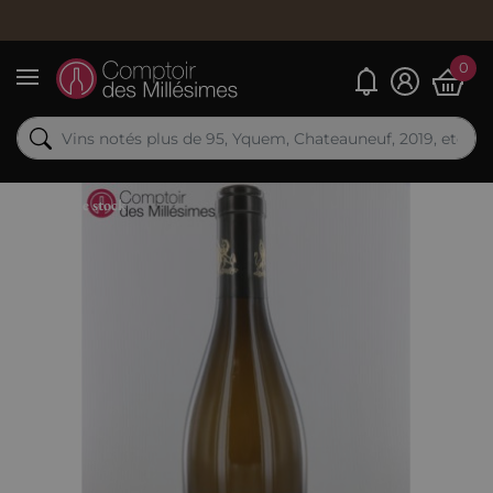
Comma
0
Mes alertes
Menu
Rupture de stock