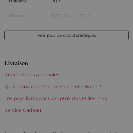
Millésime
2021
Volume
12,50 % vol - 75 cl
Appellation
Saint Véran
Voir plus de caractéristiques
Niveau
Parfait
Etiquette
Parfaite
Livraison
Région
Bourgogne
Informations générales
Quand ma commande sera-t-elle livrée ?
Maturité
À garder
Les pays livrés par Comptoir des Millésimes
Domaines de
Château de Beauregard -
Bourgogne
Service Cadeau
Joseph Burrier
Tranche de prix
Moins de 30 €