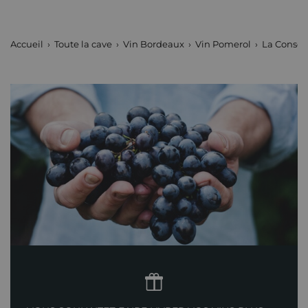
Châteaux de Bordeaux
La Conseillante
Accueil
Toute la cave
Vin Bordeaux
Vin Pomerol
La Consei
Tranche de prix
Plus de 150 €