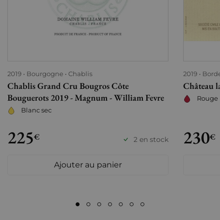
2019
Bourgogne
Chablis
2019
Bord
Chablis Grand Cru Bougros Côte
Château l
Bouguerots 2019 - Magnum - William Fevre
Rouge
Blanc sec
225
230
€
€
2 en stock
Ajouter au panier