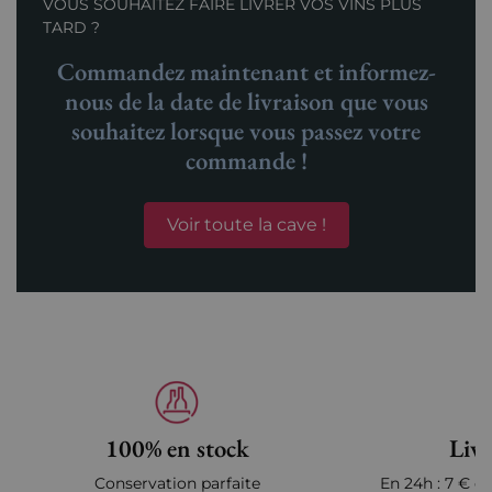
VOUS SOUHAITEZ FAIRE LIVRER VOS VINS PLUS
TARD ?
Commandez maintenant et informez-
nous de la date de livraison que vous
souhaitez lorsque vous passez votre
commande !
Voir toute la cave !
100% en stock
Livr
Conservation parfaite
En 24h : 7 € en