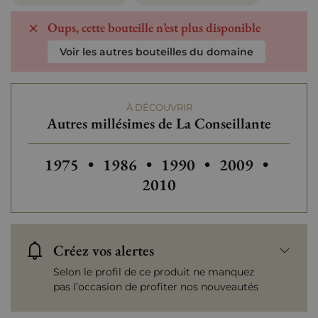
Oups, cette bouteille n’est plus disponible
Voir les autres bouteilles du domaine
À DÉCOUVRIR
Autres millésimes de La Conseillante
Autres millésimes de La Conseillante
Autres millésimes de La Conseill
Autres millésimes de La
Autres millésim
Autres
1975
•
1986
•
1990
•
2009
•
2010
Créez vos alertes
Selon le profil de ce produit ne manquez
pas l’occasion de profiter nos nouveautés