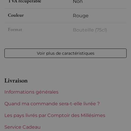
TVA récuperable
Non
Couleur
Rouge
Format
Bouteille (75cl)
Millésime
2019
Voir plus de caractéristiques
Volume
12,50 % vol - 75 cl
Appellation
Pomerol
Livraison
Niveau
Parfait
Informations générales
Etiquette
Parfaite
Quand ma commande sera-t-elle livrée ?
Région
Les pays livrés par Comptoir des Millésimes
Bordeaux
Service Cadeau
Maturité
À garder