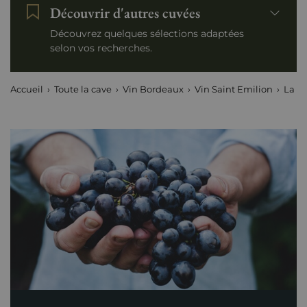
Découvrir d'autres cuvées
Découvrez quelques sélections adaptées
selon vos recherches.
Accueil
Toute la cave
Vin Bordeaux
Vin Saint Emilion
La Ga