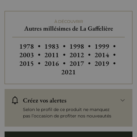
À DÉCOUVRIR
Autres millésimes de La Gaffelière
Autres millésimes de La Gaffelière
Autres millésimes de La Gaffelièr
Autres millésimes de La 
Autres millésim
Autres 
1978
•
1983
•
1998
•
1999
•
Autres millésimes de La Gaffelièr
Autres millésimes de La 
Autres millésim
Autres 
2003
•
2011
•
2012
•
2014
•
Autres millésimes de La Gaffelièr
Autres millésimes de La 
Autres millésim
2015
•
2016
•
2017
•
2019
•
2021
Créez vos alertes
Selon le profil de ce produit ne manquez
pas l’occasion de profiter nos nouveautés