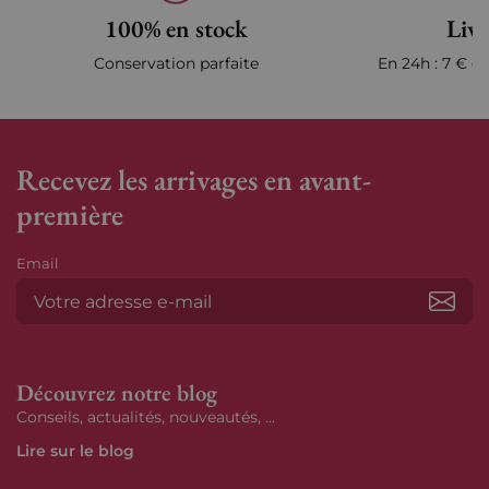
100% en stock
Livr
Conservation parfaite
En 24h : 7 € en
Recevez les arrivages en avant-
première
Email
S’ab
Découvrez notre blog
Conseils, actualités, nouveautés, ...
Lire sur le blog