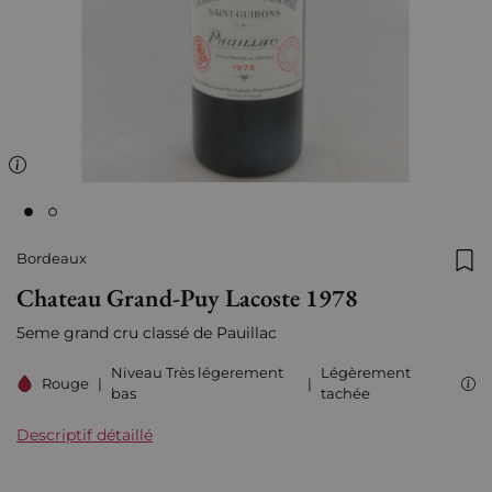
Bordeaux
Ajo
Chateau Grand-Puy Lacoste 1978
5eme grand cru classé de Pauillac
Niveau Très légerement
Légèrement
Rouge
|
|
bas
tachée
Descriptif détaillé