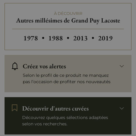
À DÉCOUVRIR
Autres millésimes de Grand Puy Lacoste
Autres millésimes de Grand Puy Lacoste
Autres millésimes de Grand Puy
Autres millésimes de 
Autres millés
1978
•
1988
•
2013
•
2019
Créez vos alertes
Selon le profil de ce produit ne manquez
pas l’occasion de profiter nos nouveautés
Découvrir d'autres cuvées
Découvrez quelques sélections adaptées
selon vos recherches.