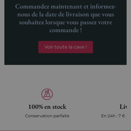
Commandez maintenant et informez-
nous de la date de livraison que vous
souhaitez lorsque vous passez votre
commande !
Voir toute la cave !
100% en stock
Livr
Conservation parfaite
En 24h : 7 € en