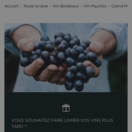
Accueil
Toute la cave
Vin Bordeaux
Vin Pauillac
Grand Puy
VOUS SOUHAITEZ FAIRE LIVRER VOS VINS PLUS
TARD ?