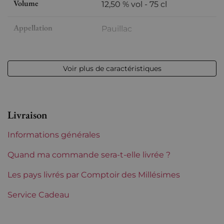
Volume
12,50 % vol - 75 cl
Appellation
Pauillac
Niveau
Très légerement bas
Voir plus de caractéristiques
Etiquette
Légèrement tachée
Région
Bordeaux
Livraison
Classement de 1855
5èmes Grands Crus Classés
Informations générales
Châteaux de Bordeaux
Grand Puy Lacoste
Quand ma commande sera-t-elle livrée ?
Tranche de prix
Les pays livrés par Comptoir des Millésimes
De 80 à 150 €
Service Cadeau