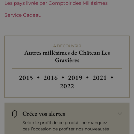
Région
Les pays livrés par Comptoir des Millésimes
Bordeaux
Service Cadeau
Maturité
À garder
Châteaux de Bordeaux
Château Les Gravières
À DÉCOUVRIR
Tranche de prix
Moins de 30 €
Autres millésimes de Château Les
Gravières
Autres millésimes de Château Les Gravière
Autres millésimes de Château Les
Autres millésimes de Ch
Autres millési
Autres
2015
•
2016
•
2019
•
2021
•
2022
Créez vos alertes
Selon le profil de ce produit ne manquez
pas l’occasion de profiter nos nouveautés