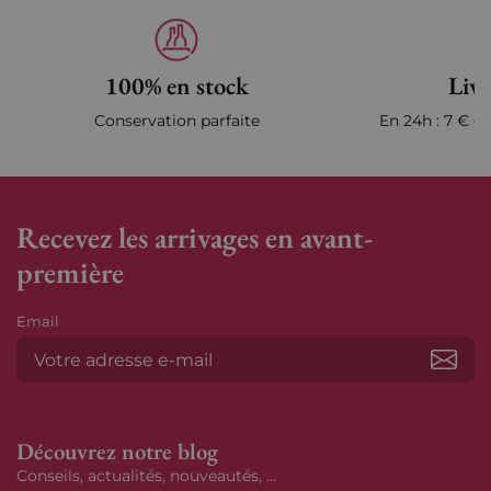
100% en stock
Livr
Conservation parfaite
En 24h : 7 € en
Recevez les arrivages en avant-
première
Email
S’ab
Découvrez notre blog
Conseils, actualités, nouveautés, ...