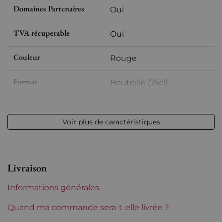
Domaines Partenaires
Oui
TVA récuperable
Oui
Couleur
Rouge
Format
Bouteille (75cl)
Millésime
2019
Voir plus de caractéristiques
Volume
12,50 % vol - 75 cl
Appellation
Saint-Emilion
Livraison
Niveau
Parfait
Informations générales
Etiquette
Parfaite
Quand ma commande sera-t-elle livrée ?