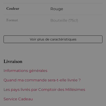
Couleur
Rouge
Format
Bouteille (75cl)
Millésime
1996
Voir plus de caractéristiques
Volume
12,50 % vol - 75 cl
Appellation
Margaux
Livraison
Niveau
Parfait
Informations générales
Etiquette
Légèrement tachée
Quand ma commande sera-t-elle livrée ?
Région
Les pays livrés par Comptoir des Millésimes
Bordeaux
Service Cadeau
Classement de 1855
1ers Grands Crus Classés