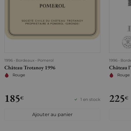
1996
Bordeaux
Pomerol
1996
Bord
Château Trotanoy 1996
Château l
Rouge
Rouge
185
225
€
€
1 en stock
Ajouter au panier