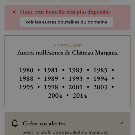
Oups, cette bouteille n’est plus disponible
Voir les autres bouteilles du domaine
À DÉCOUVRIR
Autres millésimes de Château Margaux
Autres millésimes de Château Margaux
Autres millésimes de Château M
Autres millésimes de C
Autres millési
Autres
1980
•
1981
•
1983
•
1985
•
Autres millésimes de Château M
Autres millésimes de C
Autres millési
Autres
1988
•
1989
•
1993
•
1994
•
Autres millésimes de Château M
Autres millésimes de C
Autres millési
Autres
1995
•
1998
•
2001
•
2003
•
Autres millésimes de
2004
•
2014
Créez vos alertes
Selon le profil de ce produit ne manquez