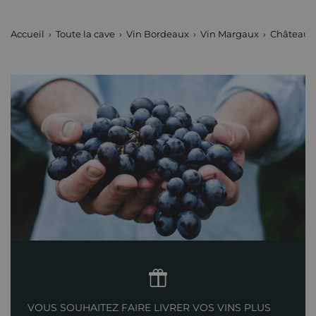
Maturité
Vins à maturité
Accueil
Toute la cave
Vin Bordeaux
Vin Margaux
Château 
Châteaux de Bordeaux
Château Margaux
Tranche de prix
Plus de 150 €
VOUS SOUHAITEZ FAIRE LIVRER VOS VINS PLUS