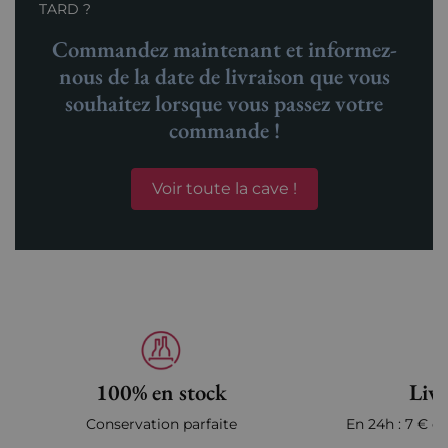
TARD ?
Commandez maintenant et informez-
nous de la date de livraison que vous
souhaitez lorsque vous passez votre
commande !
Voir toute la cave !
100% en stock
Livr
Conservation parfaite
En 24h : 7 € en