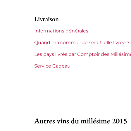
Appellation
Châteaun
Livraison
Niveau
Parfait
Informations générales
Etiquette
Parfaite
Quand ma commande sera-t-elle livrée ?
Région
Rhône
Les pays livrés par Comptoir des Millésim
Maturité
À garder
Service Cadeau
Domaines du Rhône
Alain Ja
Autres vins du millésime 2015