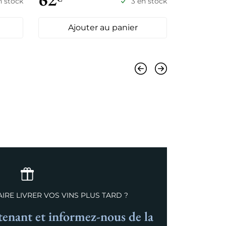
n stock
3 en stock
Ajouter au panier
Ajo
Précédent
Suivant
IRE LIVRER VOS VINS PLUS TARD ?
nant et informez-nous de la