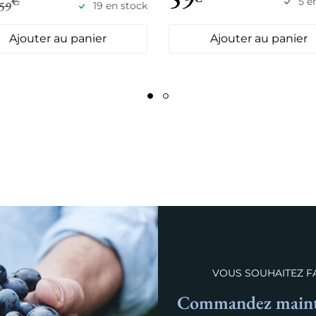
€
5 e
59
19 en stock
Ajouter au panier
Ajouter au panier
VOUS SOUHAITEZ FA
Commandez mainte