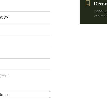
Découv
Découvr
vos rec
et 97
0
(75cl)
tiques
 - 75 cl