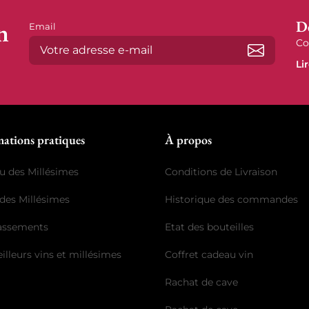
n
D
Email
Co
Li
S’abonne
mations pratiques
À propos
u des Millésimes
Conditions de Livraison
des Millésimes
Historique des commandes
lassements
Etat des bouteilles
illeurs vins et millésimes
Coffret cadeau vin
Rachat de cave