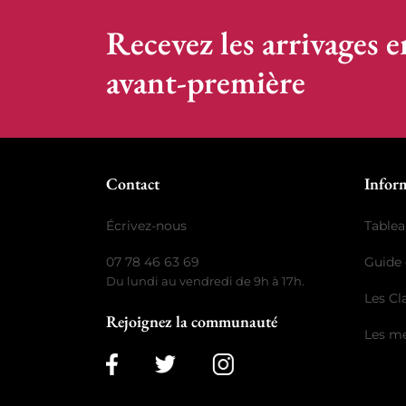
Recevez les arrivages e
avant-première
Contact
Infor
Écrivez-nous
Tablea
07 78 46 63 69
Guide 
Du lundi au vendredi de 9h à 17h.
Les C
Rejoignez la communauté
Les me