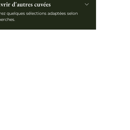
rir d'autres cuvées
ez quelques sélections adaptées selon
herches.