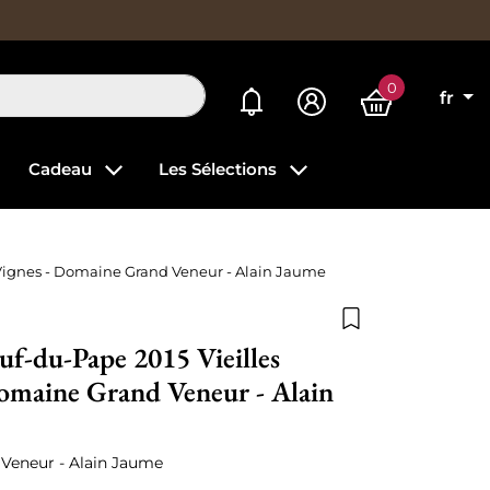
0
Mes alertes
fr
Cadeau
Les Sélections
Vignes - Domaine Grand Veneur - Alain Jaume
Ajouter à la list
f-du-Pape 2015 Vieilles
omaine Grand Veneur - Alain
Veneur - Alain Jaume