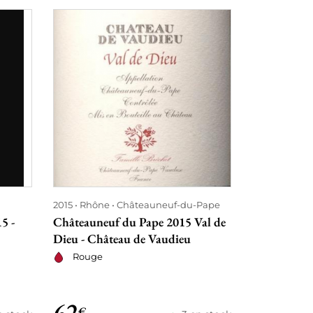
2015
Rhône
Châteauneuf-du-Pape
2015
Champ
5 -
Châteauneuf du Pape 2015 Val de
Grand Millé
Dieu - Château de Vaudieu
Champagne
Rouge
Petillant
62
68
€
€