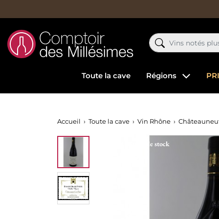
Toute la cave
Régions
PR
Accueil
Toute la cave
Vin Rhône
Châteauneuf
Rupture de stock