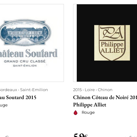
ordeaux
Saint-Emilion
2015
Loire
Chinon
au Soutard 2015
Chinon Côteau de Noiré 201
Philippe Alliet
uge
Rouge
59
€