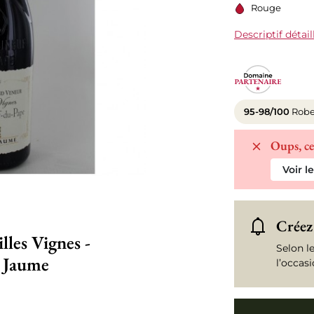
Rouge
Descriptif détail
95-98/100
Robe
Oups, ce
Voir l
Créez 
les Vignes -
Selon l
 Jaume
l’occas