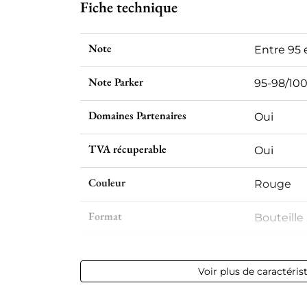
Fiche technique
Note
Entre 95 
Note Parker
95-98/10
Domaines Partenaires
Oui
TVA récuperable
Oui
Couleur
Rouge
Format
Bouteille 
Millésime
2015
Voir plus de caractéris
Volume
12,50 % vol