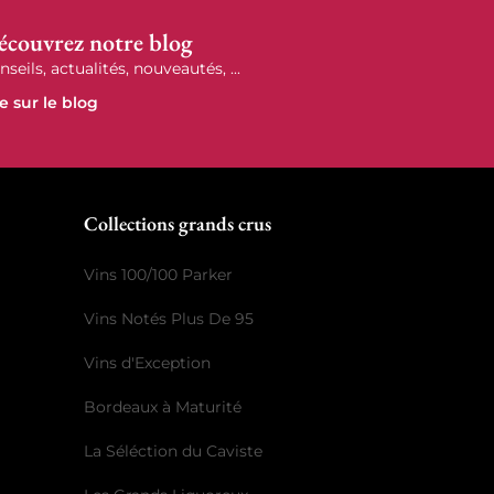
écouvrez notre blog
nseils, actualités, nouveautés, ...
re sur le blog
r
Collections grands crus
Vins 100/100 Parker
Vins Notés Plus De 95
Vins d'Exception
Bordeaux à Maturité
La Séléction du Caviste