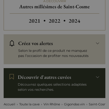
À DÉCOUVRIR
Tranche de prix
De 80 à 150 €
Autres millésimes de Saint-Cosme
Autres millésimes de Saint-Cosme
Autres millésimes
2021
•
2022
•
2024
Créez vos alertes
Selon le profil de ce produit ne manquez
pas l’occasion de profiter nos nouveautés
Découvrir d'autres cuvées
Découvrez quelques sélections adaptées
selon vos recherches.
Accueil
Toute la cave
Vin Rhône
Gigondas vin
Saint-Cosm