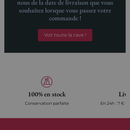
nous de la date de livraison que vous
souhaitez lorsque vous passez votre
commande !
Voir toute la cave !
100% en stock
Livr
Conservation parfaite
En 24h : 7 € en