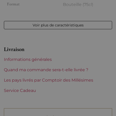
Format
Bouteille (75cl)
Millésime
2022
Voir plus de caractéristiques
Volume
12,50 % vol - 75 cl
Appellation
Gigondas
Livraison
Niveau
Parfait
Informations générales
Etiquette
Parfaite
Quand ma commande sera-t-elle livrée ?
Région
Les pays livrés par Comptoir des Millésimes
Rhône
Service Cadeau
Maturité
À garder
Domaines du Rhône
Saint-Cosme