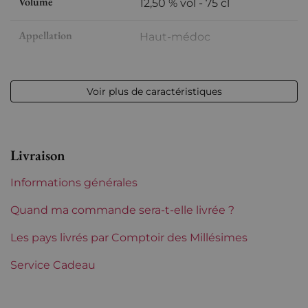
Volume
12,50 % vol - 75 cl
Appellation
Haut-médoc
Niveau
Très légerement bas
Voir plus de caractéristiques
Etiquette
Tachée
Région
Bordeaux
Livraison
Maturité
Vins à maturité
Informations générales
Tranche de prix
De 30 à 50 €
Quand ma commande sera-t-elle livrée ?
Les pays livrés par Comptoir des Millésimes
Service Cadeau