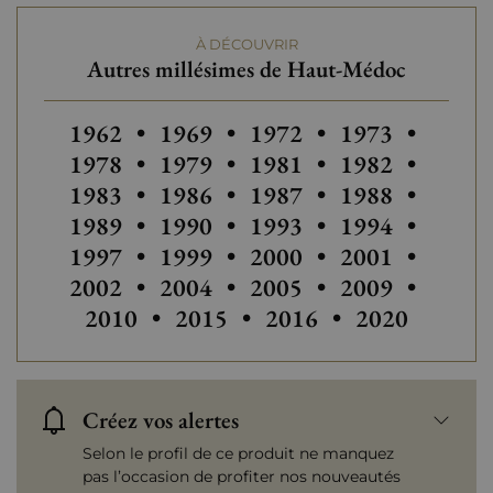
À DÉCOUVRIR
Autres millésimes de Haut-Médoc
Autres millésimes de Haut-Médoc
Autres millésimes de Haut-Médo
Autres millésimes de H
1962
•
1969
•
1972
•
1973
•
1978
•
1979
•
1981
•
1982
•
Autres millésimes de Haut-Médo
Autres millésimes de H
1983
•
1986
•
1987
•
1988
•
Autres millésimes de H
1989
•
1990
•
1993
•
1994
•
Autres millésimes de H
Autres millési
1997
•
1999
•
2000
•
2001
•
Autres millésimes de Haut-Médo
Autres millésimes de H
Autres millési
2002
•
2004
•
2005
•
2009
•
Autres millésimes de
Autres millé
2010
•
2015
•
2016
•
2020
Créez vos alertes
Selon le profil de ce produit ne manquez
pas l’occasion de profiter nos nouveautés