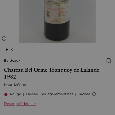
Bordeaux
Ajo
Chateau Bel Orme Tronquoy de Lalande
1982
Haut-Médoc
Rouge
|
Niveau Très légerement bas
|
Tachée
Descriptif détaillé