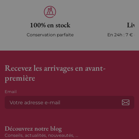
100% en stock
Livr
Conservation parfaite
En 24h : 7 € en
Recevez les arrivages en avant-
première
Email
S’ab
Découvrez notre blog
Conseils, actualités, nouveautés, ...