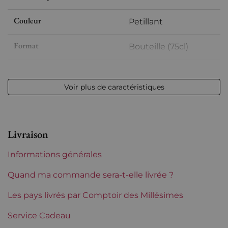
Couleur
Petillant
Format
Bouteille (75cl)
Millésime
2019
Voir plus de caractéristiques
Volume
12,50 % vol - 75 cl
Appellation
Champagne
Livraison
Niveau
Parfait
Informations générales
Etiquette
Parfaite
Quand ma commande sera-t-elle livrée ?
Région
Les pays livrés par Comptoir des Millésimes
Champagne
Service Cadeau
Maisons de Champagne
Pierre Paillard