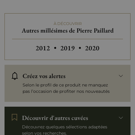
Tranche de prix
De 50 à 80 €
À DÉCOUVRIR
Autres millésimes de Pierre Paillard
Autres millésimes de Pierre Paillard
2012
•
2019
•
2020
Créez vos alertes
Selon le profil de ce produit ne manquez
pas l’occasion de profiter nos nouveautés
Découvrir d'autres cuvées
Découvrez quelques sélections adaptées
selon vos recherches.