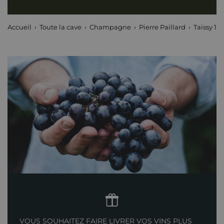
Accueil
Toute la cave
Champagne
Pierre Paillard
Taissy 1e
VOUS SOUHAITEZ FAIRE LIVRER VOS VINS PLUS