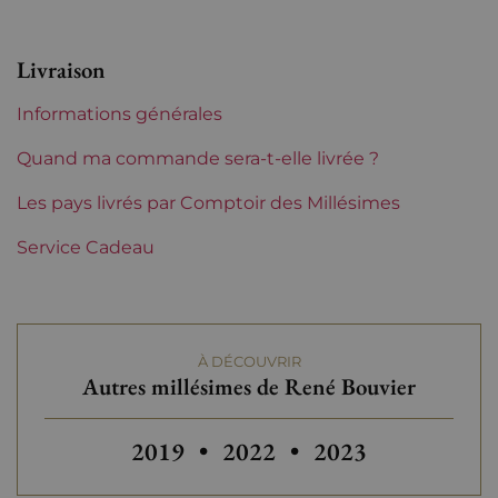
Etiquette
Parfaite
Livraison
Région
Bourgogne
Informations générales
Domaines de Bourgogne
René Bouvier
Quand ma commande sera-t-elle livrée ?
Tranche de prix
Les pays livrés par Comptoir des Millésimes
De 30 à 50 €
Service Cadeau
À DÉCOUVRIR
Autres millésimes de René Bouvier
Autres millésimes de René Bouvier
2019
•
2022
•
2023