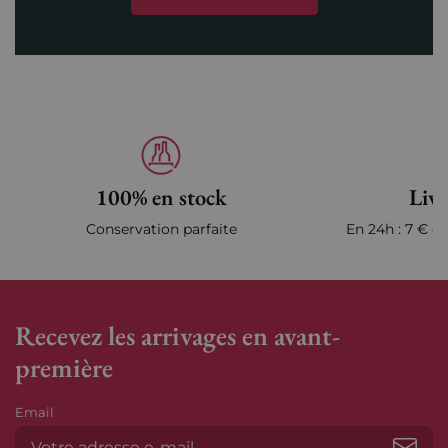
100% en stock
Livr
Conservation parfaite
En 24h : 7 € en
Recevez les arrivages en avant-
première
Email