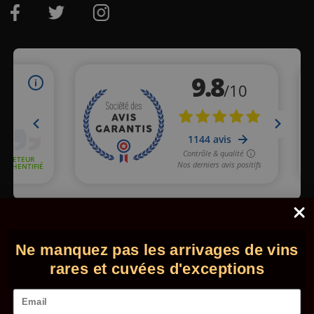
Marchand approuvé par la Société des Avis Garantis,
cliquez ici
pour vérifier
.
Ne manquez pas les arrivages de vins
© 2026 - Comptoir des Millésimes. Tous droits réservés.
•
Mentions légales
•
CGV
rares et cuvées d'exceptions
Email
L'abus d'alcool est dangereux pour la santé. Consommez