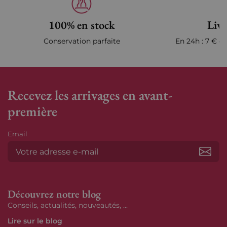
100% en stock
Livr
Conservation parfaite
En 24h : 7 € en
Recevez les arrivages en avant-
première
Email
S’ab
Découvrez notre blog
Conseils, actualités, nouveautés, ...
Lire sur le blog