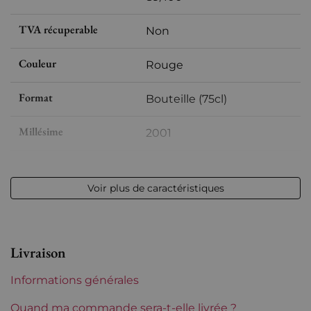
TVA récuperable
Non
Couleur
Rouge
Format
Bouteille (75cl)
Millésime
2001
Volume
12,50 % vol - 75 cl
Voir plus de caractéristiques
Appellation
Châteauneuf-du-Pape
Niveau
Parfait
Livraison
Etiquette
Légèrement tachée
Informations générales
Région
Rhône
Quand ma commande sera-t-elle livrée ?