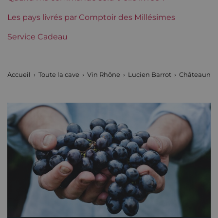
Domaines du Rhône
Les pays livrés par Comptoir des Millésimes
Lucien Barrot
Service Cadeau
Accueil
Toute la cave
Vin Rhône
Lucien Barrot
Châteauneuf