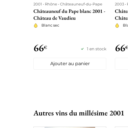
2001
Rhône
Châteauneuf-du-Pape
2003
Châteauneuf du Pape blanc 2001 -
Châte
Château de Vaudieu
Châte
Blanc sec
Bl
66
66
€
1 en stock
Ajouter au panier
Autres vins du millésime 2001