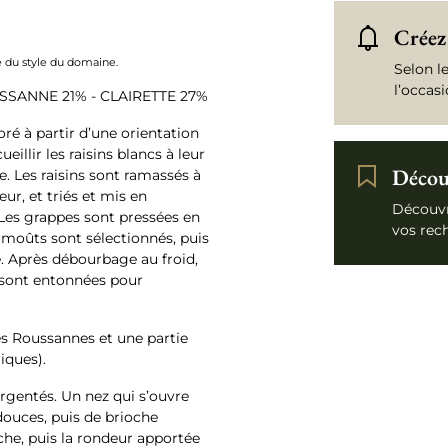
Créez 
ue du style du domaine.
Selon l
l’occas
SSANNE 21% - CLAIRETTE 27%
oré à partir d’une orientation
eillir les raisins blancs à leur
Découv
 Les raisins sont ramassés à
eur, et triés et mis en
Découvr
 Les grappes sont pressées en
vos rec
moûts sont sélectionnés, puis
e. Après débourbage au froid,
 sont entonnées pour
es Roussannes et une partie
iques).
argentés. Un nez qui s’ouvre
douces, puis de brioche
nche, puis la rondeur apportée