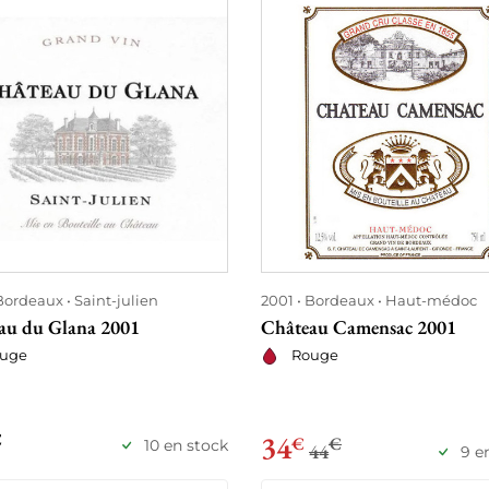
Bordeaux
Saint-julien
2001
Bordeaux
Haut-médoc
au du Glana 2001
Château Camensac 2001
uge
Rouge
€
34
€
€
10 en stock
44
9 e