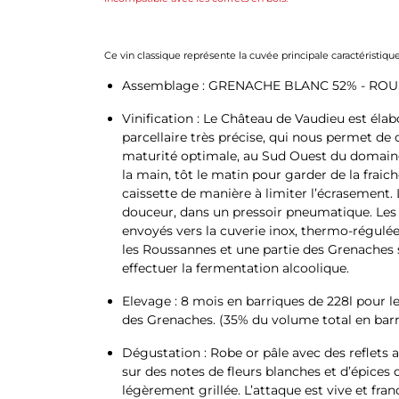
Ce vin classique représente la cuvée principale caractéristiq
Assemblage : GRENACHE BLANC 52% - ROU
Vinification : Le Château de Vaudieu est élab
parcellaire très précise, qui nous permet de cu
maturité optimale, au Sud Ouest du domaine.
la main, tôt le matin pour garder de la fraich
caissette de manière à limiter l’écrasement.
douceur, dans un pressoir pneumatique. Les 
envoyés vers la cuverie inox, thermo-régulé
les Roussannes et une partie des Grenaches
effectuer la fermentation alcoolique.
Elevage : 8 mois en barriques de 228l pour l
des Grenaches. (35% du volume total en barr
Dégustation : Robe or pâle avec des reflets 
sur des notes de fleurs blanches et d’épices 
légèrement grillée. L’attaque est vive et fra