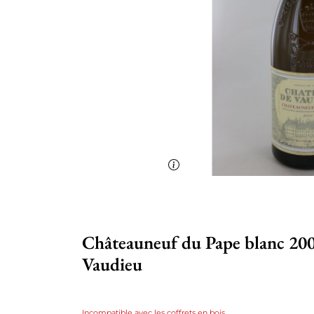
Châteauneuf du Pape blanc 200
Vaudieu
Incompatible avec les coffrets en bois.