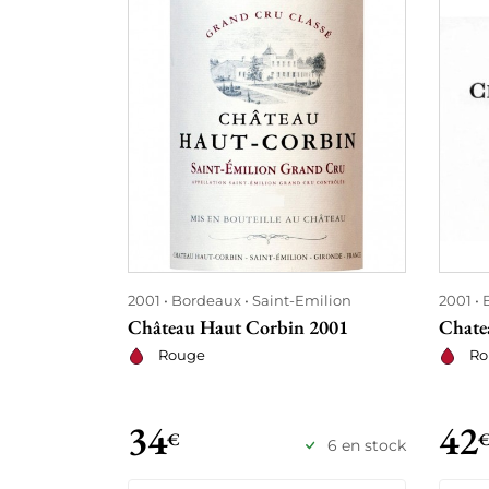
2001
Bordeaux
Saint-Emilion
2001
Château Haut Corbin 2001
Chate
Rouge
Ro
34
42
€
6 en stock