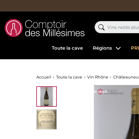
Toute la cave
Régions
PR
Accueil
Toute la cave
Vin Rhône
Châteauneuf
Rupture de stock