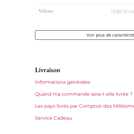
Volume
12,50 % vol
Appellation
Châteaun
Voir plus de caractéris
Niveau
Parfait
Etiquette
Parfaite
Livraison
Région
Rhône
Informations générales
Maturité
Vins à ma
Quand ma commande sera-t-elle livrée ?
Domaines du Rhône
Château 
Les pays livrés par Comptoir des Millésim
Tranche de prix
De 50 à 8
Service Cadeau