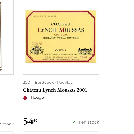
2001
Bordeaux
Pauillac
2001
Borde
Château Lynch Moussas 2001
Château Hau
Rouge
Rouge
54
58
€
€
1 en stock
n stock