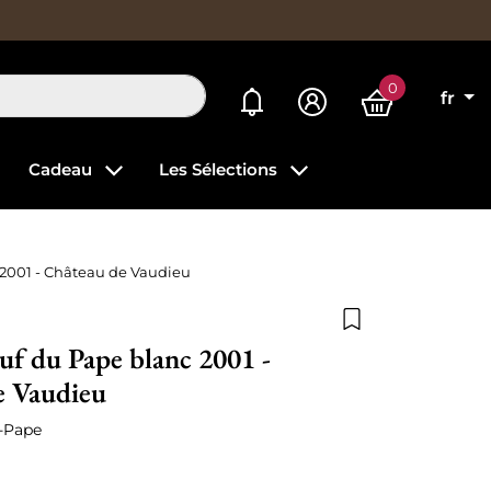
0
Mes alertes
fr
Cadeau
Les Sélections
2001 - Château de Vaudieu
Ajouter à la list
f du Pape blanc 2001 -
e Vaudieu
-Pape