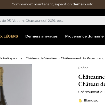
Commandez maintenant, expédition
demain
info
IX LÉGERS
Derniers arrivages
Provenance domaine
-du-Pape vins
Château de Vaudieu
Châteauneuf du Pape blanc 
Rhône
Châteauneu
Château d
Châteauneuf-du
Blanc sec