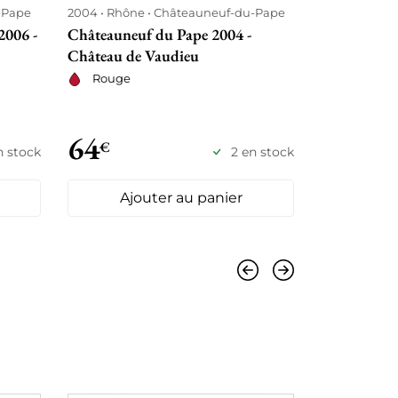
-Pape
2004
Rhône
Châteauneuf-du-Pape
2020
Rhône
2006 -
Châteauneuf du Pape 2004 -
Châteauneu
Château de Vaudieu
Clos du Bel
Vaudieu
Rouge
Blanc se
64
62
€
€
n stock
2 en stock
Ajouter au panier
Ajo
Précédent
Suivant