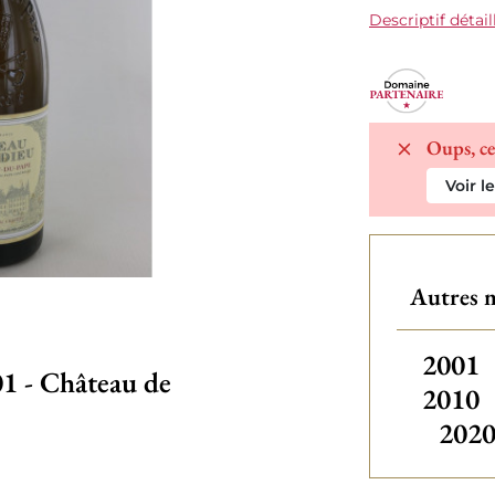
Descriptif détail
Oups, ce
Voir l
Autres m
Autres
2001
1 - Château de
2010
202