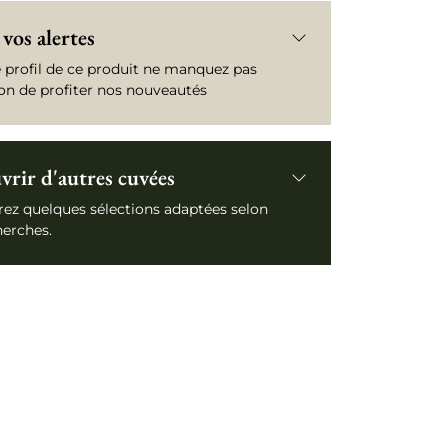
vos alertes
e profil de ce produit ne manquez pas
ion de profiter nos nouveautés
rir d'autres cuvées
ez quelques sélections adaptées selon
herches.