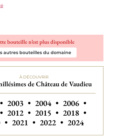
lé
tte bouteille n’est plus disponible
es autres bouteilles du domaine
À DÉCOUVRIR
illésimes de Château de Vaudieu
 millésimes de Château de Vaudieu
Autres millésimes de Château d
Autres millésimes de C
•
2003
•
2004
•
2006
•
Autres millésimes de Château de Vaudie
Autres millésimes de C
•
2012
•
2015
•
2018
•
Autres millésimes de
0
•
2021
•
2022
•
2024