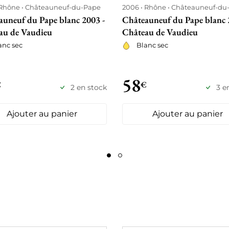
Rhône
Châteauneuf-du-Pape
2006
Rhône
Châteauneuf-du
auneuf du Pape blanc 2003 -
Châteauneuf du Pape blanc 
au de Vaudieu
Château de Vaudieu
anc sec
Blanc sec
58
€
€
2 en stock
3 e
Ajouter au panier
Ajouter au panier